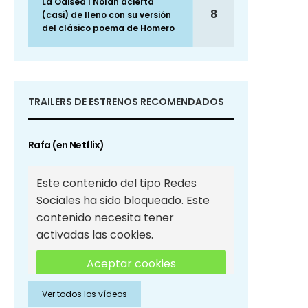
La Odisea | Nolan acierta
8
(casi) de lleno con su versión
del clásico poema de Homero
TRAILERS DE ESTRENOS RECOMENDADOS
Rafa (en Netflix)
Este contenido del tipo Redes
Sociales ha sido bloqueado. Este
contenido necesita tener
activadas las cookies.
Aceptar cookies
Ver todos los vídeos
Aceptar cookies de Redes
Sociales