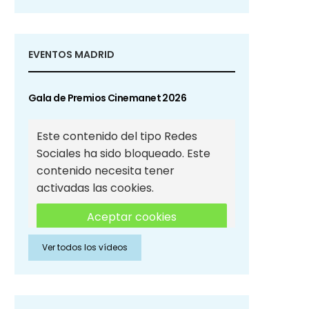
EVENTOS MADRID
Gala de Premios Cinemanet 2026
Este contenido del tipo Redes
Sociales ha sido bloqueado. Este
contenido necesita tener
activadas las cookies.
Aceptar cookies
Ver todos los vídeos
Aceptar cookies de Redes
Sociales