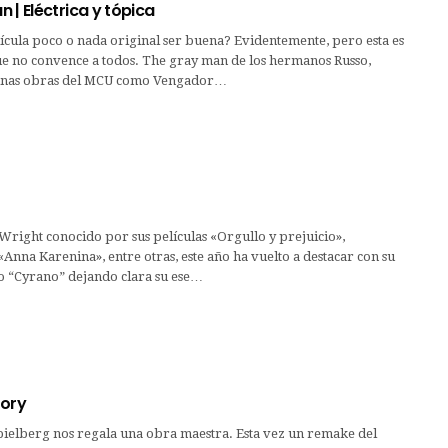
 | Eléctrica y tópica
ícula poco o nada original ser buena? Evidentemente, pero esta es
ue no convence a todos. The gray man de los hermanos Russo,
gunas obras del MCU como Vengador…
 Wright conocido por sus películas «Orgullo y prejuicio»,
«Anna Karenina», entre otras, este año ha vuelto a destacar con su
o “Cyrano” dejando clara su ese…
tory
pielberg nos regala una obra maestra. Esta vez un remake del