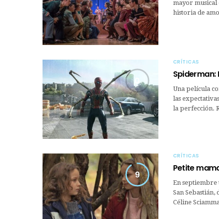
mayor musical d
historia de amo
CRÍTICAS
Spiderman: 
0
Una película c
las expectativa
la perfección.
CRÍTICAS
Petite mam
9
En septiembre t
San Sebastián, 
Céline Sciamma