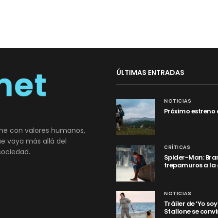
ÚLTIMAS ENTRADAS
NOTICIAS
Próximo estreno 
ne con valores humanos,
que vaya más allá del
CRÍTICAS
sociedad.
Spider-Man: Bran
trepamuros a la
NOTICIAS
Tráiler de ‘Yo so
Stallone se convi