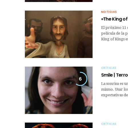
NOTICIAS
«The King of
El próximo 11 d
película de la 
King of Kings e
CRÍTICAS
Smile | Terr
6
La sonrisa es u
mismo. Usar los
expectativas de
CRÍTICAS