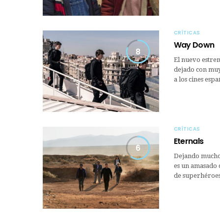
CRÍTICAS
Way Down
8
El nuevo estren
dejado con muy 
a los cines es
CRÍTICAS
Eternals
6
Dejando mucho 
es un amasado d
de superhéroes