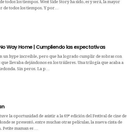
e todos los tiempos. West Side Story ha sido, es y será, la mayor
r de todos los tiempos. Y por…
No Way Home | Cumpliendo las expectativas
on un hype increíble, pero que ha logrado cumplir de sobras con
s que llevaba dejándonos en los tráileres. Una trilogía que acaba a
 Redonda. Sin peros. La p…
an
uve la oportunidad de asistir a la 69ª edición del Festival de cine de
donde se presentó, entre muchas otras películas, la nueva cinta de
. Petite maman es …