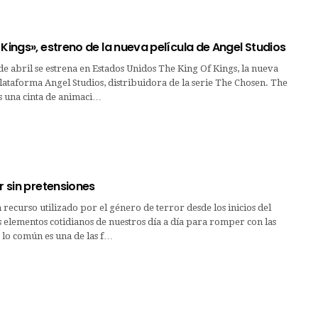
 Kings», estreno de la nueva película de Angel Studios
e abril se estrena en Estados Unidos The King Of Kings, la nueva
plataforma Angel Studios, distribuidora de la serie The Chosen. The
s una cinta de animaci…
or sin pretensiones
n recurso utilizado por el género de terror desde los inicios del
 elementos cotidianos de nuestros día a día para romper con las
 lo común es una de las f…