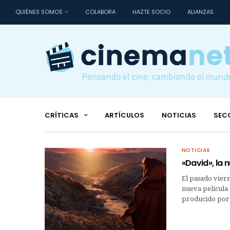
QUIÉNES SOMOS
COLABORA
HAZTE SOCIO
ALIANZAS
CRÍTICAS
ARTÍCULOS
NOTICIAS
SEC
NOTICIAS
«David», la 
El pasado viern
nueva película 
producido por 