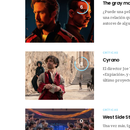
The gray man
6
¿Puede una pel
una relación q
autores de al
CRÍTICAS
Cyrano
8
El director Joe
«Expiación», y 
último proyect
CRÍTICAS
West Side S
0
Una vez más, S