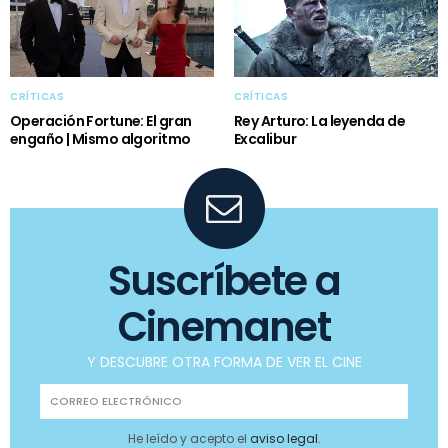
CRÍTICAS
CRÍTICAS
Operación Fortune: El gran
Rey Arturo: La leyenda de
engaño | Mismo algoritmo
Excalibur
Suscríbete a
Cinemanet
Y DESCUBRE OTRA FORMA DE VER EL CINE
He leído y acepto el
aviso legal
.