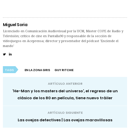
Miguel Soria
Licenciado en Comunicación Audiovisual por la UCM, Máster COPE de Radio y
Televisión; crítico de cine en Pantalla90 y responsable de la sección de
videojuegos en Aceprensa; director y presentador del pódcast 'Enciende el
mando'
TAGS
EN LA ZONA GRIS
GUY RITCHIE
ARTÍCULO ANTERIOR
'He-Man y los masters del universo', el regreso de un
clásico de los 80 en película, tiene nuevo tráiler
ARTÍCULO SIGUIENTE
Las ovejas detectives | Las ovejas maravillosas