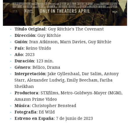
Título Original
: Guy Ritchie's The Covenant
Dirección
: Guy Ritchie
Guión
: Ivan Atkinson, Marn Davies, Guy Ritchie
País
: Reino Unido
Año
: 2023
Duración
: 123 min.
Género
: Bélico, Drama
Interpretación
: Jake Gyllenhaal, Dar Salim, Antony
Starr, Alexander Ludwig, Emily Beecham, Fariba
Sheikhan
Productora
: STXfilms, Metro-Goldwyn-Mayer (MGM),
Amazon Prime Video
Música
: Christopher Benstead
Fotografía
: Ed Wild
Estreno en España
: 7 de junio de 2023