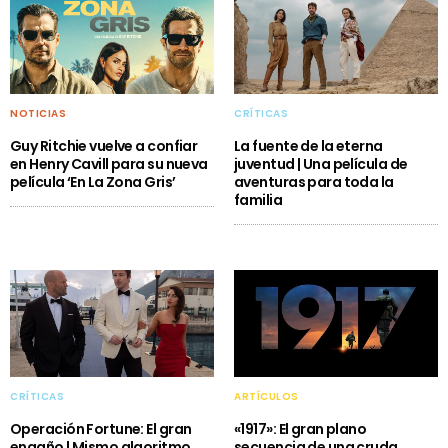
NOTICIAS
CRÍTICAS
Guy Ritchie vuelve a confiar
La fuente de la eterna
en Henry Cavill para su nueva
juventud | Una película de
película ‘En La Zona Gris’
aventuras para toda la
familia
CRÍTICAS
ARTÍCULOS
Operación Fortune: El gran
«1917»: El gran plano
engaño | Mismo algoritmo
secuencia de una cruda,