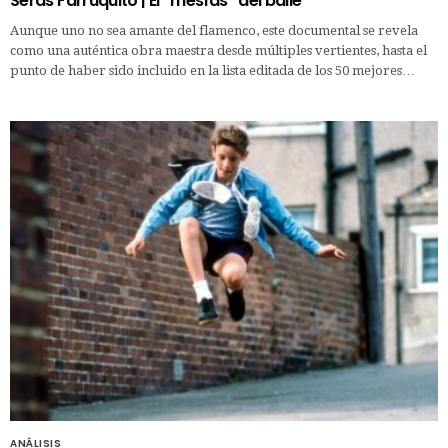
Serás Farruquito | El “mesías” del baile
Aunque uno no sea amante del flamenco, este documental se revela
como una auténtica obra maestra desde múltiples vertientes, hasta el
punto de haber sido incluido en la lista editada de los 50 mejores…
ANÁLISIS