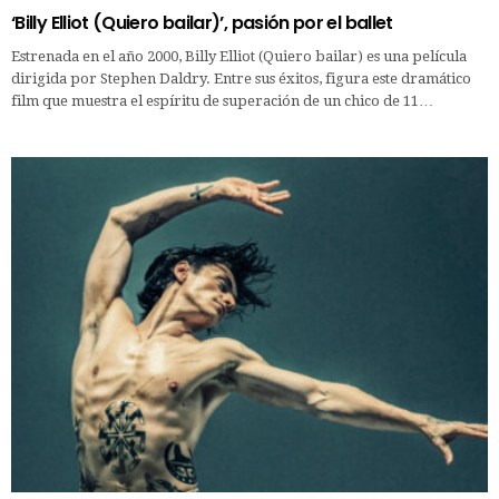
‘Billy Elliot (Quiero bailar)’, pasión por el ballet
Estrenada en el año 2000, Billy Elliot (Quiero bailar) es una película
dirigida por Stephen Daldry. Entre sus éxitos, figura este dramático
film que muestra el espíritu de superación de un chico de 11…