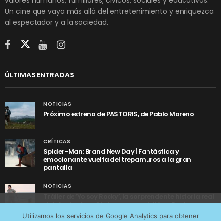
valores humanos, familiares, cívicos, sociales y educativos.
Un cine que vaya más allá del entretenimiento y enriquezca
al espectador y a la sociedad.
ÚLTIMAS ENTRADAS
NOTICIAS
Próximo estreno de PASTORIS, de Pablo Moreno
CRÍTICAS
Spider-Man: Brand New Day | Fantástica y
emocionante vuelta del trepamuros a la gran
pantalla
NOTICIAS
Tráiler de ‘Yo soy Rocky’, la sorprendente historia real
detrás de cómo Stallone se convirtió en Rocky
Utilizamos cookies anónimas de terceros para analizar el
Utilizamos los servicios de Google Analytics para obtener
tráfico web que recibimos y conocer los servicios que