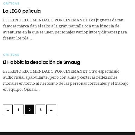
CRÍTICAS
La LEGO película
ESTRENO RECOMENDADO POR CINEMANET Los juguetes de tan
famosa marca dan el salto a la gran pantalla con una historia de
aventuras en la que se unen personajes variopintos y dispares para
frenar los pla…
CRÍTICAS
El Hobbit: la desolación de Smaug
ESTRENO RECOMENDADO POR CINEMANET Otro espectáculo
audiovisual apabullante, pero con alma y certeras reflexiones
morales en torno al heroísmo de las personas corrientes y el trabajo
en equipo. Ojalá s…
←
→
1
2
3