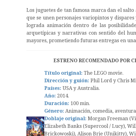
Los juguetes de tan famosa marca dan el salto 
que se unen personajes variopintos y dispares
lograda animación dentro de las posibilidad
arquetípicas y narrativas con sentido del hum
mayores, prometiendo futuras entregas en una
ESTRENO RECOMENDADO POR C
Título original:
The LEGO movie.
Dirección y guión:
Phil Lord y Chris Mi
Países:
USA y Australia.
Año:
2014.
Duración:
100 min.
Género:
Animación, comedia, aventura
Doblaje original:
Morgan Freeman (Vitr
Elizabeth Banks (Supercool / Lucy), Wi
Brickowoski), Alison Brie (Unikitty), 