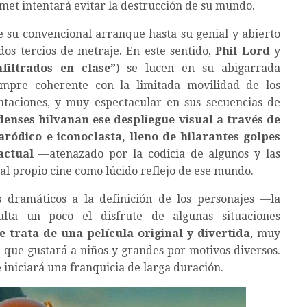
met intentará evitar la destrucción de su mundo.
 su convencional arranque hasta su genial y abierto
dos tercios de metraje. En este sentido,
Phil Lord
y
nfiltrados en clase”
) se lucen en su abigarrada
empre coherente con la limitada movilidad de los
taciones, y muy espectacular en sus secuencias de
denses hilvanan ese despliegue visual a través de
ódico e iconoclasta, lleno de hilarantes golpes
actual
—atenazado por la codicia de algunos y las
al propio cine como lúcido reflejo de ese mundo.
s dramáticos a la definición de los personajes —la
ulta un poco el disfrute de algunas situaciones
e trata de una película original y divertida
, muy
y que gustará a niños y grandes por motivos diversos.
 iniciará una franquicia de larga duración.