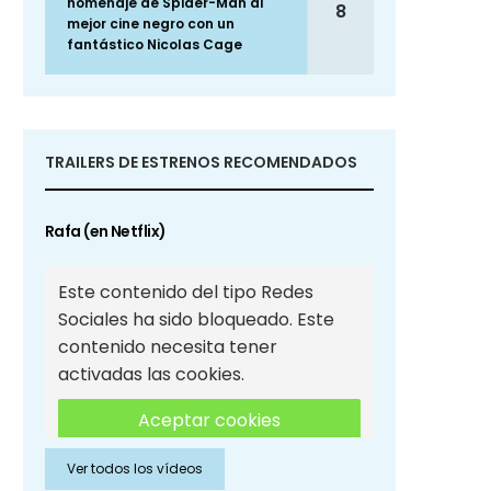
homenaje de Spider-Man al
8
mejor cine negro con un
fantástico Nicolas Cage
TRAILERS DE ESTRENOS RECOMENDADOS
Rafa (en Netflix)
Este contenido del tipo Redes
Sociales ha sido bloqueado. Este
contenido necesita tener
activadas las cookies.
Aceptar cookies
Ver todos los vídeos
Aceptar cookies de Redes
Sociales