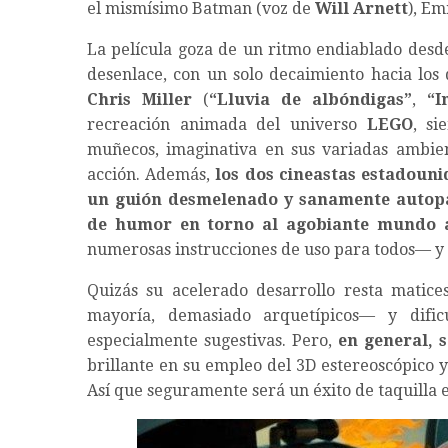
el mismísimo Batman (voz de
Will Arnett
), Em
La película goza de un ritmo endiablado desde
desenlace, con un solo decaimiento hacia los 
Chris Miller
(
“Lluvia de albóndigas”
,
“I
recreación animada del universo
LEGO
, si
muñecos, imaginativa en sus variadas ambien
acción. Además,
los dos cineastas estadouni
un guión desmelenado y sanamente autopar
de humor en torno al agobiante mundo 
numerosas instrucciones de uso para todos— y 
Quizás su acelerado desarrollo resta matice
mayoría, demasiado arquetípicos— y dific
especialmente sugestivas. Pero,
en general, s
brillante en su empleo del 3D estereoscópico 
Así que seguramente será un éxito de taquilla e