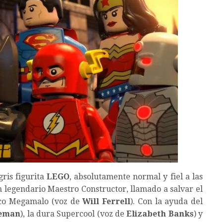
gris figurita
LEGO
, absolutamente normal y fiel a las
 legendario Maestro Constructor, llamado a salvar el
ico Megamalo (voz de
Will Ferrell
). Con la ayuda del
eeman
), la dura Supercool (voz de
Elizabeth Banks
) y