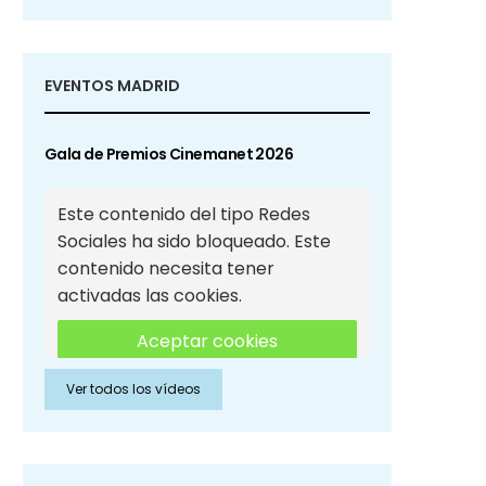
EVENTOS MADRID
Gala de Premios Cinemanet 2026
Este contenido del tipo Redes
Sociales ha sido bloqueado. Este
contenido necesita tener
activadas las cookies.
Aceptar cookies
Ver todos los vídeos
Aceptar cookies de Redes
Sociales