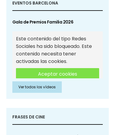
EVENTOS BARCELONA
Gala de Premios Familia 2026
Este contenido del tipo Redes
Sociales ha sido bloqueado. Este
contenido necesita tener
activadas las cookies.
Aceptar cookies
Ver todos los vídeos
Aceptar cookies de Redes
Sociales
FRASES DE CINE