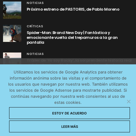
NOTICIAS
Próximo estreno de PASTORIS, de Pablo Moreno
CRÍTICAS
Spider-Man: Brand New Day | Fantástica y
emocionante vuelta del trepamuros a la gran
pantalla
NOTICIAS
Tráiler de ‘Yo soy Rocky’, la sorprendente historia real
detrás de cómo Stallone se convirtió en Rocky
Utilizamos cookies anónimas de terceros para analizar el
Utilizamos los servicios de Google Analytics para obtener
tráfico web que recibimos y conocer los servicios que
información anónima sobre las visitas y el comportamiento de
más os interesan. Puede cambiar las preferencias y
los usuarios que navegan por nuestra web. También utilizamos
obtener más información sobre las cookies que
los servicios de Google Adsense para mostrarte publicidad. Si
continúas navegando por nuestra web consientes al uso de
utilizamos en nuestra
Política de cookies
estas cookies.
AVISO LEGAL
CONTACTO
POLÍTICA DE COOKIES
Aceptar cookies
ESTOY DE ACUERDO
POLÍTICA DE PRIVACIDAD
© 2026 CinemaNet. Designed by
Prestigia
.
No permitir cookies
LEER MÁS