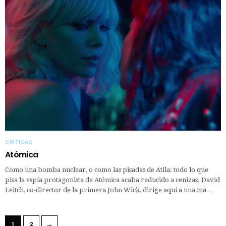
CRÍTICAS
Atómica
Como una bomba nuclear, o como las pisadas de Atila: todo lo que
pisa la espía protagonista de Atómica acaba reducido a cenizas. David
Leitch, co-director de la primera John Wick, dirige aquí a una ma…
→
1
2