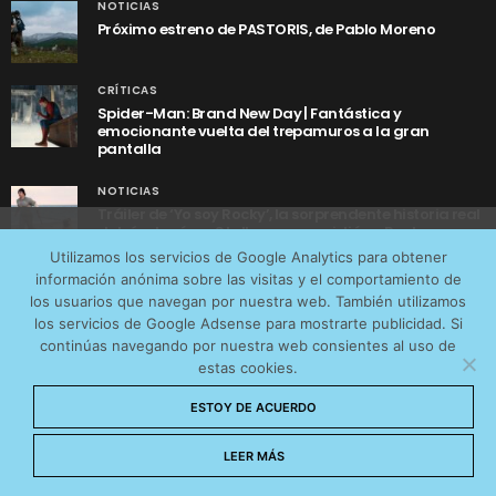
NOTICIAS
Próximo estreno de PASTORIS, de Pablo Moreno
CRÍTICAS
Spider-Man: Brand New Day | Fantástica y
emocionante vuelta del trepamuros a la gran
pantalla
NOTICIAS
Tráiler de ‘Yo soy Rocky’, la sorprendente historia real
detrás de cómo Stallone se convirtió en Rocky
Utilizamos cookies anónimas de terceros para analizar el
Utilizamos los servicios de Google Analytics para obtener
tráfico web que recibimos y conocer los servicios que
información anónima sobre las visitas y el comportamiento de
más os interesan. Puede cambiar las preferencias y
los usuarios que navegan por nuestra web. También utilizamos
obtener más información sobre las cookies que
los servicios de Google Adsense para mostrarte publicidad. Si
continúas navegando por nuestra web consientes al uso de
utilizamos en nuestra
Política de cookies
estas cookies.
AVISO LEGAL
CONTACTO
POLÍTICA DE COOKIES
Aceptar cookies
ESTOY DE ACUERDO
POLÍTICA DE PRIVACIDAD
© 2026 CinemaNet. Designed by
Prestigia
.
No permitir cookies
LEER MÁS