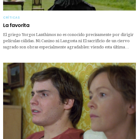
CRÍTICAS
La favorita
El griego Yorgos Lanthimos no es conocido precisamente por dirigir
películas cálidas. Ni Canino ni Langosta ni El sacrificio de un ciervo
sagrado son obras especialmente agradables: viendo esta última…