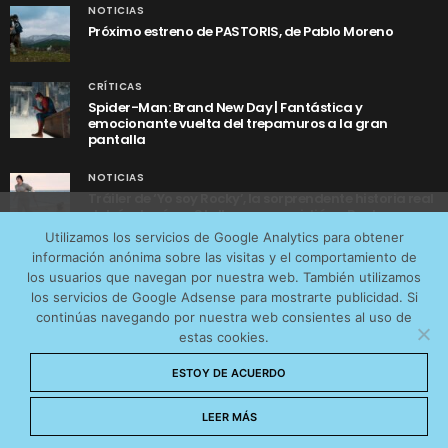
NOTICIAS
Próximo estreno de PASTORIS, de Pablo Moreno
CRÍTICAS
Spider-Man: Brand New Day | Fantástica y
emocionante vuelta del trepamuros a la gran
pantalla
NOTICIAS
Tráiler de ‘Yo soy Rocky’, la sorprendente historia real
detrás de cómo Stallone se convirtió en Rocky
Utilizamos cookies anónimas de terceros para analizar el
Utilizamos los servicios de Google Analytics para obtener
tráfico web que recibimos y conocer los servicios que
información anónima sobre las visitas y el comportamiento de
más os interesan. Puede cambiar las preferencias y
los usuarios que navegan por nuestra web. También utilizamos
obtener más información sobre las cookies que
los servicios de Google Adsense para mostrarte publicidad. Si
continúas navegando por nuestra web consientes al uso de
utilizamos en nuestra
Política de cookies
estas cookies.
AVISO LEGAL
CONTACTO
POLÍTICA DE COOKIES
Aceptar cookies
ESTOY DE ACUERDO
POLÍTICA DE PRIVACIDAD
© 2026 CinemaNet. Designed by
Prestigia
.
No permitir cookies
LEER MÁS