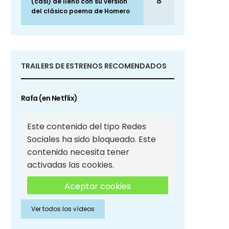
8
(casi) de lleno con su versión
del clásico poema de Homero
TRAILERS DE ESTRENOS RECOMENDADOS
Rafa (en Netflix)
Este contenido del tipo Redes
Sociales ha sido bloqueado. Este
contenido necesita tener
activadas las cookies.
Aceptar cookies
Ver todos los vídeos
Aceptar cookies de Redes
Sociales