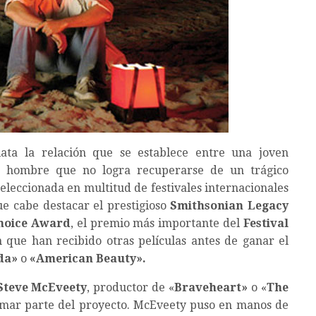
lata la relación que se establece entre una joven
n hombre que no logra recuperarse de un trágico
seleccionada en multitud de festivales internacionales
ue cabe destacar el prestigioso
Smithsonian Legacy
hoice Award
, el premio más importante del
Festival
n que han recibido otras películas antes de ganar el
da»
o
«American Beauty».
Steve McEveety
, productor de «
Braveheart»
o «
The
formar parte del proyecto. McEveety puso en manos de