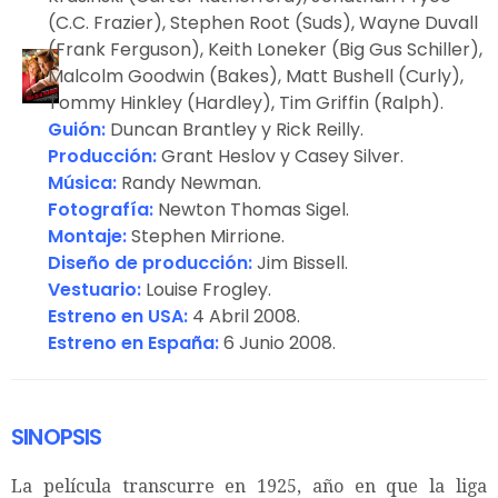
(C.C. Frazier), Stephen Root (Suds), Wayne Duvall
(Frank Ferguson), Keith Loneker (Big Gus Schiller),
Malcolm Goodwin (Bakes), Matt Bushell (Curly),
Tommy Hinkley (Hardley), Tim Griffin (Ralph).
Guión:
Duncan Brantley y Rick Reilly.
Producción:
Grant Heslov y Casey Silver.
Música:
Randy Newman.
Fotografía:
Newton Thomas Sigel.
Montaje:
Stephen Mirrione.
Diseño de producción:
Jim Bissell.
Vestuario:
Louise Frogley.
Estreno en USA:
4 Abril 2008.
Estreno en España:
6 Junio 2008.
SINOPSIS
La película transcurre en 1925, año en que la liga