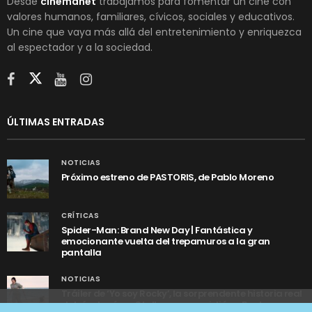
Desde
cinemanet
trabajamos para fomentar un cine con
valores humanos, familiares, cívicos, sociales y educativos.
Un cine que vaya más allá del entretenimiento y enriquezca
al espectador y a la sociedad.
ÚLTIMAS ENTRADAS
NOTICIAS
Próximo estreno de PASTORIS, de Pablo Moreno
CRÍTICAS
Spider-Man: Brand New Day | Fantástica y
emocionante vuelta del trepamuros a la gran
pantalla
NOTICIAS
Tráiler de ‘Yo soy Rocky’, la sorprendente historia real
detrás de cómo Stallone se convirtió en Rocky
Utilizamos cookies anónimas de terceros para analizar el