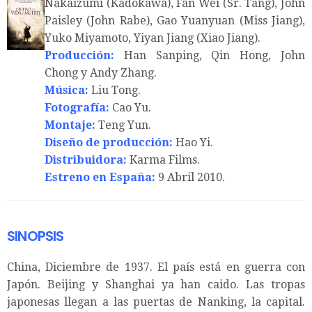
Nakaizumi (Kadokawa), Fan Wei (Sr. Tang), John
Paisley (John Rabe), Gao Yuanyuan (Miss Jiang),
Yuko Miyamoto, Yiyan Jiang (Xiao Jiang).
Producción:
Han Sanping, Qin Hong, John
Chong y Andy Zhang.
Música:
Liu Tong.
Fotografía:
Cao Yu.
Montaje:
Teng Yun.
Diseño de producción:
Hao Yi.
Distribuidora:
Karma Films.
Estreno en España:
9 Abril 2010.
SINOPSIS
China, Diciembre de 1937. El país está en guerra con
Japón. Beijing y Shanghai ya han caido. Las tropas
japonesas llegan a las puertas de Nanking, la capital.