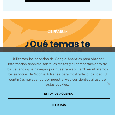
CINEFÓRUM
¿Qué temas te
interesan?
Utilizamos cookies anónimas de terceros para analizar el
Utilizamos los servicios de Google Analytics para obtener
tráfico web que recibimos y conocer los servicios que
información anónima sobre las visitas y el comportamiento de
AMISTAD
EDUCACIÓN
más os interesan. Puede cambiar las preferencias y
los usuarios que navegan por nuestra web. También utilizamos
obtener más información sobre las cookies que
los servicios de Google Adsense para mostrarte publicidad. Si
ESPERANZA
INJUSTICIA
continúas navegando por nuestra web consientes al uso de
utilizamos en nuestra
Política de cookies
estas cookies.
Aceptar cookies
ESTOY DE ACUERDO
VER LISTADO COMPLETO
No permitir cookies
LEER MÁS