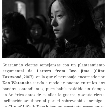
Guardando ciertas semejanzas con un planteamiento
argumental de
Letters from Iwo Jima
(
Clint
Eastwood
, 2007) -en la que el personaje encarnado por
Ken Watanabe
servía a modo de puente entre los dos
bandos contendientes, pues había residido un tiempo
en América antes de estallar la guerra, y sentía cierta
inclinación sentimental por el sobrevenido enemigo-,
en
City of Life & Death
hay un constante careo entre