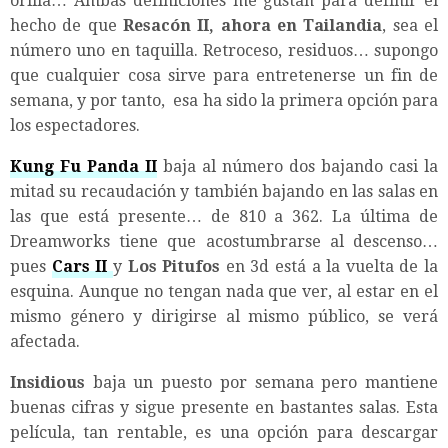
orilla… Ambas definiciones me gustan para definir el
hecho de que
Resacón II, ahora en Tailandia
, sea el
número uno en taquilla. Retroceso, residuos… supongo
que cualquier cosa sirve para entretenerse un fin de
semana, y por tanto, esa ha sido la primera opción para
los espectadores.
Kung Fu Panda II
baja al número dos bajando casi la
mitad su recaudación y también bajando en las salas en
las que está presente… de 810 a 362. La última de
Dreamworks tiene que acostumbrarse al descenso…
pues
Cars II
y
Los Pitufos
en 3d está a la vuelta de la
esquina. Aunque no tengan nada que ver, al estar en el
mismo género y dirigirse al mismo público, se verá
afectada.
Insidious
baja un puesto por semana pero mantiene
buenas cifras y sigue presente en bastantes salas. Esta
película, tan rentable, es una opción para descargar