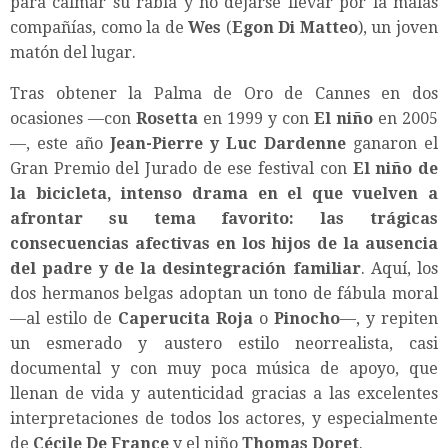
para calmar su rabia y no dejarse llevar por la malas
compañías, como la de
Wes
(
Egon Di Matteo
), un joven
matón del lugar.
Tras obtener la Palma de Oro de Cannes en dos
ocasiones —con
Rosetta
en 1999 y con
El niño
en 2005
—, este año
Jean-Pierre y Luc Dardenne
ganaron el
Gran Premio del Jurado de ese festival con
El niño de
la bicicleta, intenso drama en el que vuelven a
afrontar su tema favorito: las trágicas
consecuencias afectivas en los hijos de la ausencia
del padre y de la desintegración familiar
. Aquí, los
dos hermanos belgas adoptan un tono de fábula moral
—al estilo de
Caperucita Roja
o
Pinocho
—, y repiten
un esmerado y austero estilo neorrealista, casi
documental y con muy poca música de apoyo, que
llenan de vida y autenticidad gracias a las excelentes
interpretaciones de todos los actores, y especialmente
de
Cécile De France
y el niño
Thomas Doret
.