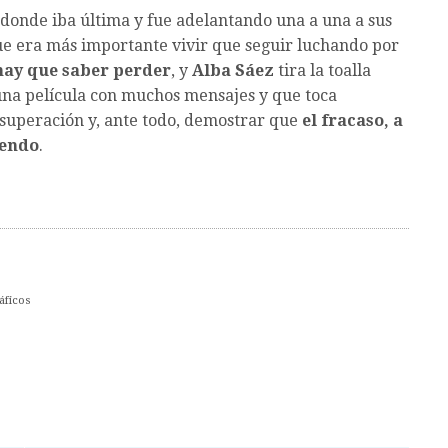
, donde iba última y fue adelantando una a una a sus
ue era más importante vivir que seguir luchando por
hay que saber perder
, y
Alba Sáez
tira la toalla
una película con muchos mensajes y que toca
a superación y, ante todo, demostrar que
el fracaso, a
iendo
.
áficos