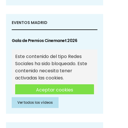
EVENTOS MADRID
Gala de Premios Cinemanet 2026
Este contenido del tipo Redes
Sociales ha sido bloqueado. Este
contenido necesita tener
activadas las cookies.
Aceptar cookies
Ver todos los vídeos
Aceptar cookies de Redes
Sociales