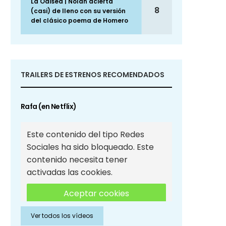
La Odisea | Nolan acierta
8
(casi) de lleno con su versión
del clásico poema de Homero
TRAILERS DE ESTRENOS RECOMENDADOS
Rafa (en Netflix)
Este contenido del tipo Redes
Sociales ha sido bloqueado. Este
contenido necesita tener
activadas las cookies.
Aceptar cookies
Ver todos los vídeos
Aceptar cookies de Redes
Sociales