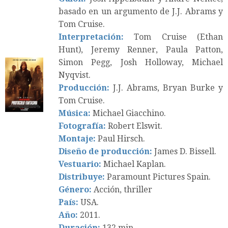
basado en un argumento de J.J. Abrams y
Tom Cruise.
Interpretación:
Tom Cruise (Ethan
Hunt), Jeremy Renner, Paula Patton,
Simon Pegg, Josh Holloway, Michael
Nyqvist.
Producción:
J.J. Abrams, Bryan Burke y
Tom Cruise.
Música:
Michael Giacchino.
Fotografía:
Robert Elswit.
Montaje:
Paul Hirsch.
Diseño de producción:
James D. Bissell.
Vestuario:
Michael Kaplan.
Distribuye:
Paramount Pictures Spain.
Género:
Acción, thriller
País:
USA.
Año:
2011.
Duración:
132 min.