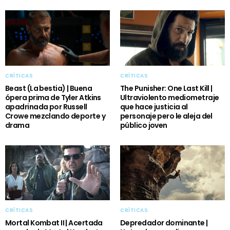
CRÍTICAS
CRÍTICAS
Beast (La bestia) | Buena
The Punisher: One Last Kill |
ópera prima de Tyler Atkins
Ultraviolento mediometraje
apadrinada por Russell
que hace justicia al
Crowe mezclando deporte y
personaje pero le aleja del
drama
público joven
CRÍTICAS
CRÍTICAS
Mortal Kombat II | Acertada
Depredador dominante |