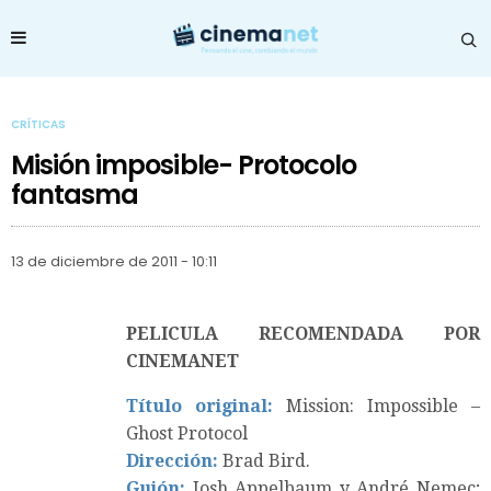
CRÍTICAS
Misión imposible- Protocolo
fantasma
13 de diciembre de 2011 - 10:11
PELICULA RECOMENDADA POR
CINEMANET
Título original:
Mission: Impossible –
Ghost Protocol
Dirección:
Brad Bird.
Guión:
Josh Appelbaum y André Nemec;