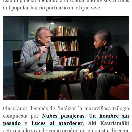
Estado policial apelando a la solidaridad de sus vecinos
del popular barrio portuario en el que vive.
Cinco años después de finalizar la maravillosa trilogía
compuesta por
Nubes pasajeras
,
Un hombre sin
pasado
y
Luces al atardecer
,
Aki Kaurismäki
retorna a lo grande como productor, guionista, director