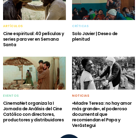
ARTÍCULOS
CRÍTICAS
Cine espiritual: 40 películas y
Solo Javier | Deseo de
series para ver en Semana
plenitud
Santa
EVENTOS
NOTICIAS
CinemaNet organiza la I
«Madre Teresa: no hay amor
Jornada de Análisis del Cine
más grande», el poderoso
Católico con directores,
documental que
productores y distribuidores
recomiendan el Papa y
Verástegui