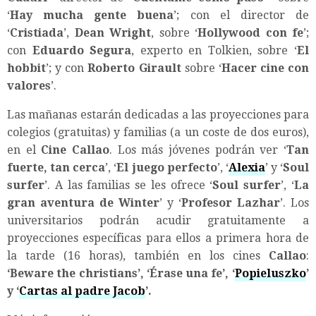
‘
Hay mucha gente buena
’; con el director de
‘
Cristiada
’,
Dean Wright
, sobre ‘
Hollywood con fe
’;
con
Eduardo Segura
, experto en Tolkien, sobre ‘
El
hobbit
’; y con
Roberto Girault
sobre ‘
Hacer cine con
valores
’.
Las mañanas estarán dedicadas a las proyecciones para
colegios (gratuitas) y familias (a un coste de dos euros),
en el
Cine Callao
. Los más jóvenes podrán ver ‘
Tan
fuerte, tan cerca
’, ‘
El juego perfecto
’, ‘
Alexia
’ y ‘
Soul
surfer
’. A las familias se les ofrece ‘
Soul surfer
’, ‘
La
gran aventura de Winter
’ y ‘
Profesor Lazhar
’. Los
universitarios podrán acudir gratuitamente a
proyecciones específicas para ellos a primera hora de
la tarde (16 horas), también en los cines
Callao
:
‘Beware the christians’, ‘Érase una fe’, ‘
Popieluszko
’
y ‘
Cartas al padre Jacob
’.