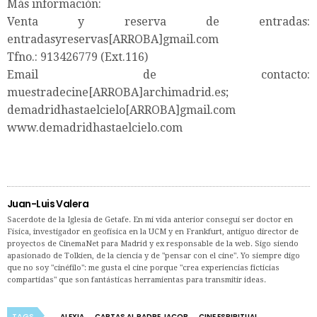
Más información:
Venta y reserva de entradas:
entradasyreservas[ARROBA]gmail.com
Tfno.: 913426779 (Ext.116)
Email de contacto:
muestradecine[ARROBA]archimadrid.es;
demadridhastaelcielo[ARROBA]gmail.com
www.demadridhastaelcielo.com
Juan-Luis Valera
Sacerdote de la Iglesia de Getafe. En mi vida anterior conseguí ser doctor en
Física, investigador en geofísica en la UCM y en Frankfurt, antiguo director de
proyectos de CinemaNet para Madrid y ex responsable de la web. Sigo siendo
apasionado de Tolkien, de la ciencia y de "pensar con el cine". Yo siempre digo
que no soy "cinéfilo": me gusta el cine porque "crea experiencias ficticias
compartidas" que son fantásticas herramientas para transmitir ideas.
TAGS
ALEXIA
CARTAS AL PADRE JACOB
CINE ESPIRITUAL