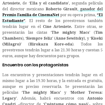
Artesiete
, de ‘
Ella y el candidato
’, segunda película
del director mexicano
Roberto Girault
,
ganador del
Premio Familia de CinemaNet
por su opera prima,
“El
Estudiante”
. El resto de los preestrenos también
tendrán lugar en el
Cine Artesiete.
Entre otras, se
presentarán las cintas ‘
The mighty Macs
’ (
Tim
Chambers
), ‘
Siempre feliz
’ (
Anne Sewitsky
), y ‘
Kiseki
(Milagro)
’ (
Hirokazu Kore-eda
). Todos los
preestrenos tendrán lugar a las 21.30 horas y cuestan 5
euros, aunque hay descuentos para grupos.
Encuentro con los protagonistas
Los encuentros y presentaciones tendrán lugar en el
mismo lugar a las 19.30 horas, y la entrada es gratuita,
aunque es preciso reservarla. Se presentarán las
películas ‘
The mighty Macs’
y ‘
Mother Teresa:
Legacy
’. Además, habrá encuentros con
Antonio
Cuadri
–director de ‘
Cuéntame cómo pasó
’– sobre