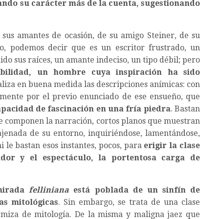
ando su carácter más de la cuenta, sugestionando
 sus amantes de ocasión, de su amigo Steiner, de su
o, podemos decir que es un escritor frustrado, un
o sus raíces, un amante indeciso, un tipo débil; pero
ibilidad, un hombre cuya inspiración ha sido
aliza en buena medida las descripciones anímicas: con
cisamente por el previo enunciado de ese ensueño, que
capacidad de fascinación en una fría piedra
. Bastan
e componen la narración, cortos planos que muestran
ajenada de su entorno, inquiriéndose, lamentándose,
i le bastan esos instantes, pocos, para
erigir la clase
ador y el espectáculo, la portentosa carga de
mirada
felliniana
está poblada de un sinfín de
tas mitológicas
. Sin embargo, se trata de una clase
rmiza de mitología. De la misma y maligna jaez que