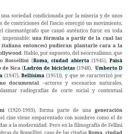
una sociedad condicionada por la miseria y de unos
os de contriciones del Fascio emergió un movimiento,
l cinematógrafo que causó auténtico furor en toda
a impensable:
una fórmula a partir de la cual las
italiana entonces) pudieran plantarle cara a la
Hollywood
. Hablo, por supuesto, del neorrealismo, que
o Rossellini
(
Roma, ciudad abierta
(1945),
Paisà
o de Sica
(
Ladrón de bicicletas
(1948),
Umberto D
a
(1947),
Bellísima
(1951)), y que se caracterizó por
smo documental
–actores y escenarios naturales,
plasmar radiografías de corte social y contextual
ini
(1920-1993), forma parte de una
generación
 del cine viene emparentado con nombres como el de
as a la modernidad. Pero en la filmografía de Fellini
bras de Rossellini, caso de las citadas
Roma, ciudad