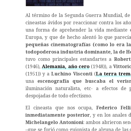
Al término de la Segunda Guerra Mundial, de 
cineastas ávidos por reaccionar contra los añ
una forma de aprehender la vida mediante e
Europa, y que de hecho alentó lo que parecí
pequeñas cinematografías (como lo era la 
todopoderosa industria dominante, la de 
tuvo como principales estandartes a
Robert
(1946),
Alemania, año cero
(1948)), a
Vittori
(1951)) y a
Luchino Visconti
(
La terra trem
una
escenografía que buscaba el veri
iluminación naturalista, etc- a efectos de 
despojadas de todo efectismo.
El cineasta que nos ocupa,
Federico Fell
inmediatamente posterior
, y en los anales
Michelangelo Antonioni
: ambos abrieron send
–que se forjó como guionista de alguna de las o