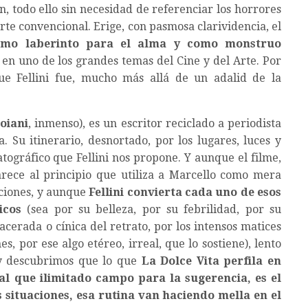
, todo ello sin necesidad de referenciar los horrores
orte convencional. Erige, con pasmosa clarividencia, el
omo laberinto para el alma y como monstruo
 en uno de los grandes temas del Cine y del Arte. Por
ue Fellini fue, mucho más allá de un adalid de la
oiani
, inmenso), es un escritor reciclado a periodista
. Su itinerario, desnortado, por los lugares, luces y
atográfico que Fellini nos propone. Y aunque el filme,
arece al principio que utiliza a Marcello como mera
aciones, y aunque
Fellini convierta cada uno de esos
icos
(sea por su belleza, por su febrilidad, por su
acerada o cínica del retrato, por los intensos matices
es, por ese algo etéreo, irreal, que lo sostiene), lento
y descubrimos que lo que
La Dolce Vita perfila en
al que ilimitado campo para la sugerencia, es el
 situaciones, esa rutina van haciendo mella en el