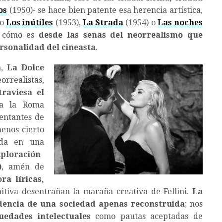
os
(1950)- se hace bien patente esa herencia artística,
mo
Los inútiles
(1953),
La Strada
(1954) o
Las noches
r cómo es
desde las señas del neorrealismo que
rsonalidad del cineasta
.
a,
La Dolce
rrealistas,
traviesa el
 a la Roma
entantes de
menos cierto
ada en una
ploración
)
, amén de
ra líricas,
nitiva desentrañan la maraña creativa de Fellini.
La
dencia de una sociedad apenas reconstruida
;
nos
uedades intelectuales
como pautas aceptadas de