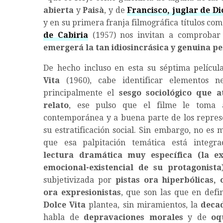
abierta
y
Paisà
, y de
Francisco, juglar de Di
y en su primera franja filmográfica títulos co
de Cabiria
(1957) nos invitan a comproba
emergerá la tan idiosincrásica y genuina pe
De hecho incluso en esta su séptima películ
Vita
(1960), cabe identificar elementos neo
principalmente el
sesgo sociológico que a
relato
, ese pulso que el filme le toma
contemporánea y a buena parte de los repres
su estratificación social. Sin embargo, no es 
que esa palpitación temática está integr
lectura dramática muy específica (la ex
emocional-existencial de su protagonista
subjetivizada por
pistas ora hiperbólicas, o
ora expresionistas
, que son las que en defi
Dolce Vita
plantea, sin miramientos, la
deca
habla de
depravaciones morales
y de
oq