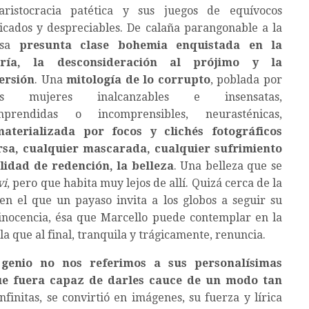
aristocracia patética y sus juegos de equívocos
ticados y despreciables. De calaña parangonable a la
esa
presunta clase bohemia enquistada en la
ría, la desconsideración al prójimo y la
ersión
. Una
mitología de lo corrupto
, poblada por
tas mujeres inalcanzables e insensatas,
mprendidas o incomprensibles, neurasténicas,
aterializada por focos y clichés fotográficos
rsa, cualquier mascarada, cualquier sufrimiento
ilidad de redención, la belleza
. Una belleza que se
vi
, pero que habita muy lejos de allí. Quizá cerca de la
en el que un payaso invita a los globos a seguir su
a inocencia, ésa que Marcello puede contemplar en la
la que al final, tranquila y trágicamente, renuncia.
 genio no nos referimos a sus personalísimas
que fuera capaz de darles cauce de un modo tan
nfinitas, se convirtió en imágenes, su fuerza y lírica