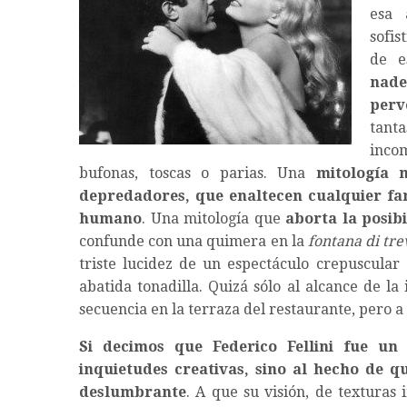
esa 
sofis
de 
nade
perv
tan
inco
bufonas, toscas o parias. Una
mitología m
depredadores, que enaltecen cualquier fa
humano
. Una mitología que
aborta la posib
confunde con una quimera en la
fontana di tre
triste lucidez de un espectáculo crepuscular 
abatida tonadilla. Quizá sólo al alcance de l
secuencia en la terraza del restaurante, pero a 
Si decimos que Federico Fellini fue un
inquietudes creativas, sino al hecho de 
deslumbrante
. A que su visión, de texturas i