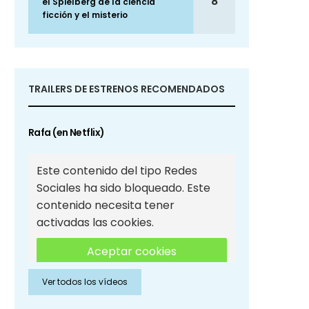
8
el Spielberg de la ciencia
ficción y el misterio
TRAILERS DE ESTRENOS RECOMENDADOS
Rafa (en Netflix)
Este contenido del tipo Redes
Sociales ha sido bloqueado. Este
contenido necesita tener
activadas las cookies.
Aceptar cookies
Ver todos los vídeos
Aceptar cookies de Redes
Sociales