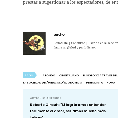
prestas a sugestionar a los espectadores, de e
pedro
Periodista | Consultor | Escribo en la sección 
Empresa. ¡Salud y periodismo!
TAGS
A FONDO
CINE ITALIANO
EL SIGLO XX A TRAVÉS DEL
LA SOCIEDAD DEL 'MIRACOLO' ECONÓMICO
PERIODISTA
ROMA
ARTÍCULO ANTERIOR
Roberto Girault: "Si lográramos entender
realmente el amor, seríamos mucho más
felices"