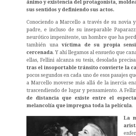
ánimo y existencia del protagonista, molde
sus sentidos y definiendo sus actos.
Conociendo a Marcello a través de su novia y
padre, e incluso de su inseparable Paparazz
neurótico impenitente, un hombre que ha perdid
también una
víctima de su propia sens
cercenada
. Y ahí llegamos al ensueño que can
ellas, Fellini alcanza su tesis, desolada pre
tras el insoportable tránsito convierte la 
pocos segundos en cada uno de esos pasajes qu
a Marcello moverse más allá de la inercia en
trascendiendo de lugar y pensamiento. A Fellin
de distancia que existe entre el espect
melancolía que impregna toda la película
.
La 
aris
enfe