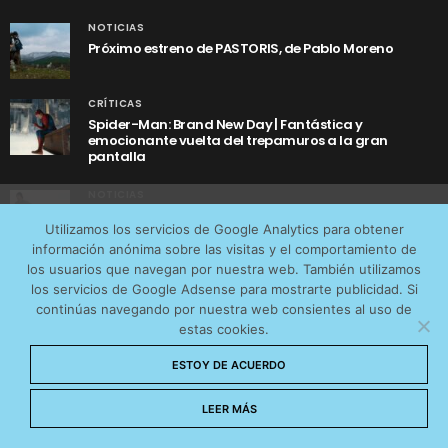
NOTICIAS
Próximo estreno de PASTORIS, de Pablo Moreno
CRÍTICAS
Spider-Man: Brand New Day | Fantástica y
emocionante vuelta del trepamuros a la gran
pantalla
NOTICIAS
Utilizamos cookies anónimas de terceros para analizar el
Tráiler de ‘Yo soy Rocky’, la sorprendente historia real
Utilizamos los servicios de Google Analytics para obtener
detrás de cómo Stallone se convirtió en Rocky
tráfico web que recibimos y conocer los servicios que
información anónima sobre las visitas y el comportamiento de
más os interesan. Puede cambiar las preferencias y
los usuarios que navegan por nuestra web. También utilizamos
obtener más información sobre las cookies que
los servicios de Google Adsense para mostrarte publicidad. Si
continúas navegando por nuestra web consientes al uso de
utilizamos en nuestra
Política de cookies
estas cookies.
Aceptar cookies
ESTOY DE ACUERDO
AVISO LEGAL
CONTACTO
POLÍTICA DE COOKIES
POLÍTICA DE PRIVACIDAD
No permitir cookies
LEER MÁS
© 2026 CinemaNet. Designed by
Prestigia
.