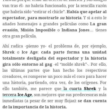
van tras él- no habría funcionado, por la sencilla razón
que habría sido “estirar el chicle”.
Había que apelar al
espectador, para mostrarle
su
historia
. Y si a esto le
añades homenajes a grandes películas como
La gran
evasión
,
Misión Imposible
o
Indiana Jones
… tienes
otra gran película.
Ahí radica -pienso yo- el problema de, por ejemplo,
Shrek
o
Ice Age
:
cada parte forma una unidad
totalmente desligada del espectador y la historia
gira sólo entorno al gag
-el “molde shrek”-. Por ello,
las últimas partes que han hecho los respectivos
creadores, es romperse un poco más el coco para hacer
una historia, partiendo, otra vez, de los orígenes. Por
ello también, me parece que
la cuarta
Shrek
y la
tercera
Ice Age
, son mejores que sus predecesoras más
inmediatas (a pesar de ser muy flojas):
se dan cuenta
de la importancia de la historia.