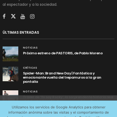
al espectador y a la sociedad.
ÚLTIMAS ENTRADAS
NOTICIAS
Próximo estreno de PASTORIS, de Pablo Moreno
CRÍTICAS
Spider-Man: Brand New Day | Fantástica y
emocionante vuelta del trepamuros a la gran
pantalla
NOTICIAS
Tráiler de ‘Yo soy Rocky’, la sorprendente historia real
detrás de cómo Stallone se convirtió en Rocky
Utilizamos cookies anónimas de terceros para analizar el
Utilizamos los servicios de Google Analytics para obtener
tráfico web que recibimos y conocer los servicios que
información anónima sobre las visitas y el comportamiento de
más os interesan. Puede cambiar las preferencias y