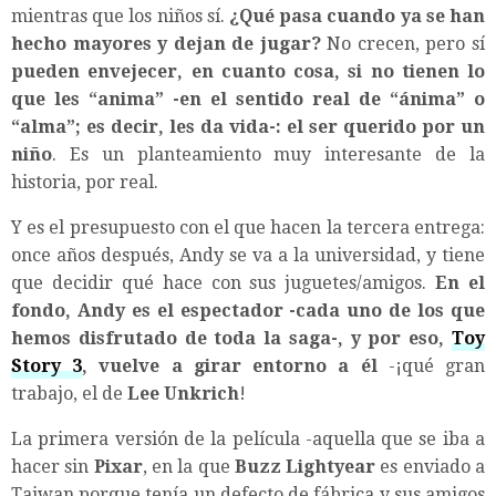
mientras que los niños sí.
¿Qué pasa cuando ya se han
hecho mayores y dejan de jugar?
No crecen, pero sí
pueden envejecer, en cuanto cosa, si no tienen lo
que les “anima” -en el sentido real de “ánima” o
“alma”; es decir, les da vida-: el ser querido por un
niño
. Es un planteamiento muy interesante de la
historia, por real.
Y es el presupuesto con el que hacen la tercera entrega:
once años después, Andy se va a la universidad, y tiene
que decidir qué hace con sus juguetes/amigos.
En el
fondo, Andy es el espectador -cada uno de los que
hemos disfrutado de toda la saga-, y por eso,
Toy
Story 3
, vuelve a girar entorno a él
-¡qué gran
trabajo, el de
Lee Unkrich
!
La primera versión de la película -aquella que se iba a
hacer sin
Pixar
, en la que
Buzz Lightyear
es enviado a
Taiwan porque tenía un defecto de fábrica y sus amigos