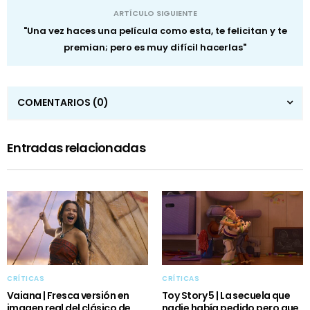
ARTÍCULO SIGUIENTE
"Una vez haces una película como esta, te felicitan y te
premian; pero es muy difícil hacerlas"
COMENTARIOS
(0)
Entradas relacionadas
CRÍTICAS
CRÍTICAS
Vaiana | Fresca versión en
Toy Story 5 | La secuela que
imagen real del clásico de
nadie había pedido pero que