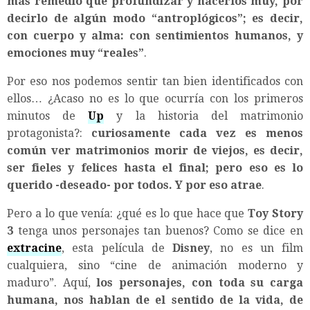
más remedio que profundizar y hacerlos muy, por
decirlo de algún modo “antroplógicos”; es decir,
con cuerpo y alma: con sentimientos humanos, y
emociones muy “reales”
.
Por eso nos podemos sentir tan bien identificados con
ellos… ¿Acaso no es lo que ocurría con los primeros
minutos de
Up
y la historia del matrimonio
protagonista?:
curiosamente cada vez es menos
común ver matrimonios morir de viejos, es decir,
ser fieles y felices hasta el final; pero eso es lo
querido -deseado- por todos. Y por eso atrae
.
Pero a lo que venía: ¿qué es lo que hace que
Toy Story
3
tenga unos personajes tan buenos? Como se dice en
extracine
, esta película de
Disney
, no es un film
cualquiera, sino “cine de animación moderno y
maduro”. Aquí,
los personajes, con toda su carga
humana, nos hablan de el sentido de la vida, de