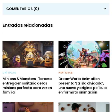
COMENTARIOS
(0)
Entradas relacionadas
CRÍTICAS
NOTICIAS
Minions & Monsters | Tercera
DreamWorks Animation
entrega en solitario de los
presenta ‘La isla olvidada’,
minions perfecta para ver en
una nueva y original película
familia
en formato animación