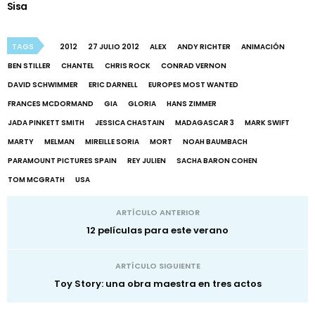
Sisa
TAGS
2012
27 JULIO 2012
ALEX
ANDY RICHTER
ANIMACIÓN
BEN STILLER
CHANTEL
CHRIS ROCK
CONRAD VERNON
DAVID SCHWIMMER
ERIC DARNELL
EUROPES MOST WANTED
FRANCES MCDORMAND
GIA
GLORIA
HANS ZIMMER
JADA PINKETT SMITH
JESSICA CHASTAIN
MADAGASCAR 3
MARK SWIFT
MARTY
MELMAN
MIREILLE SORIA
MORT
NOAH BAUMBACH
PARAMOUNT PICTURES SPAIN
REY JULIEN
SACHA BARON COHEN
TOM MCGRATH
USA
ARTÍCULO ANTERIOR
12 películas para este verano
ARTÍCULO SIGUIENTE
Toy Story: una obra maestra en tres actos