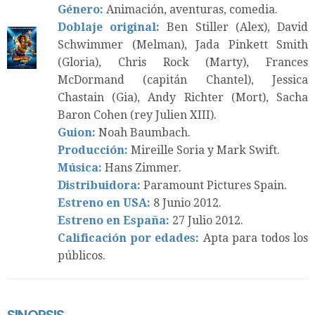
Género:
Animación, aventuras, comedia.
Doblaje original:
Ben Stiller (Alex), David
Schwimmer (Melman), Jada Pinkett Smith
(Gloria), Chris Rock (Marty), Frances
McDormand (capitán Chantel), Jessica
Chastain (Gia), Andy Richter (Mort), Sacha
Baron Cohen (rey Julien XIII).
Guion:
Noah Baumbach.
Producción:
Mireille Soria y Mark Swift.
Música:
Hans Zimmer.
Distribuidora:
Paramount Pictures Spain.
Estreno en USA:
8 Junio 2012.
Estreno en España:
27 Julio 2012.
Calificación por edades:
Apta para todos los
públicos.
SINOPSIS