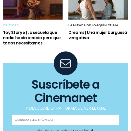
CRÍTICAS
LA MIRADA DE JOAQUÍN CELMA
Toy Story 5 | La secuela que
Dreams | Una mujer burguesa
nadie había pedido pero que
vengativa
todos necesitamos
Suscríbete a
Cinemanet
Y DESCUBRE OTRA FORMA DE VER EL CINE
He leído y acepto el
aviso legal
.