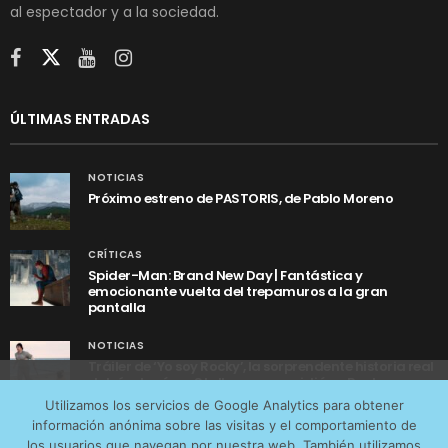
al espectador y a la sociedad.
ÚLTIMAS ENTRADAS
NOTICIAS
Próximo estreno de PASTORIS, de Pablo Moreno
CRÍTICAS
Spider-Man: Brand New Day | Fantástica y
emocionante vuelta del trepamuros a la gran
pantalla
NOTICIAS
Tráiler de ‘Yo soy Rocky’, la sorprendente historia real
detrás de cómo Stallone se convirtió en Rocky
Utilizamos cookies anónimas de terceros para analizar el
Utilizamos los servicios de Google Analytics para obtener
tráfico web que recibimos y conocer los servicios que
información anónima sobre las visitas y el comportamiento de
más os interesan. Puede cambiar las preferencias y
los usuarios que navegan por nuestra web. También utilizamos