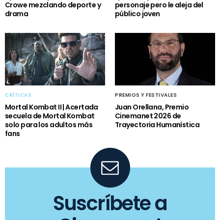
Crowe mezclando deporte y
personaje pero le aleja del
drama
público joven
CRÍTICAS
PREMIOS Y FESTIVALES
Mortal Kombat II | Acertada
Juan Orellana, Premio
secuela de Mortal Kombat
Cinemanet 2026 de
solo para los adultos más
Trayectoria Humanística
fans
Suscríbete a