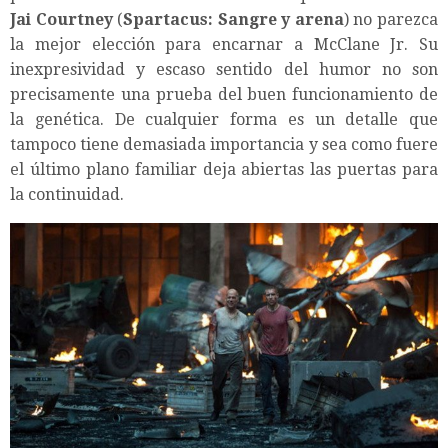
Jai
Courtney
(
Spartacus: Sangre y arena
) no parezca
la mejor elección para encarnar a McClane Jr. Su
inexpresividad y escaso sentido del humor no son
precisamente una prueba del buen funcionamiento de
la genética. De cualquier forma es un detalle que
tampoco tiene demasiada importancia y sea como fuere
el último plano familiar deja abiertas las puertas para
la continuidad.