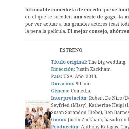
Infumable comedieta de enredo
que
se limi
en el que se suceden
una serie de gags, la m
por ver actuar a tan grandes actores (casi tod
la pena la película.
El mejor consejo, ahórrens
ESTRENO
Título original:
The big wedding.
Dirección:
Justin Zackham.
País:
USA. Año: 2013.
Duración:
90 min.
Género:
Comedia.
Interpretación:
Robert De Niro (D
Seyfried (Missy), Katherine Heigl (L
Susan Sarandon (Bebe), Ben Barnes
Guion:
Justin Zackham; basado en l
Producción:
Anthony Katagas, Clay 