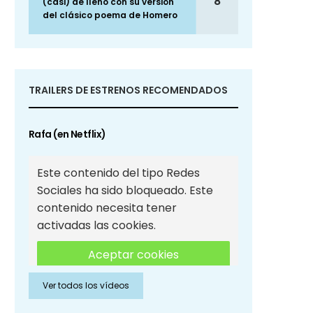
8
(casi) de lleno con su versión
del clásico poema de Homero
TRAILERS DE ESTRENOS RECOMENDADOS
Rafa (en Netflix)
Este contenido del tipo Redes
Sociales ha sido bloqueado. Este
contenido necesita tener
activadas las cookies.
Aceptar cookies
Ver todos los vídeos
Aceptar cookies de Redes
Sociales