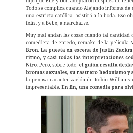
hijo que Elle y Don adoptaron después de tener
Todo se complica cuando Alejando informa de 
una estricta católica, asistirá a la boda. Eso
feliz, y a Bebe, a marcharse.
Muy mal andan las cosas cuando tal cantidad d
comedieta de enredo, remake de la película
M
Bron
.
La puesta en escena de Justin Zackma
ritmo, y casi todas las interpretaciones ce
Niro
. Pero, sobre todo,
el guión resulta desl
bromas sexuales, su rastrero hedonismo y s
la penosa caracterización de Robin Williams 
impresentable.
En fin, una comedia para olv