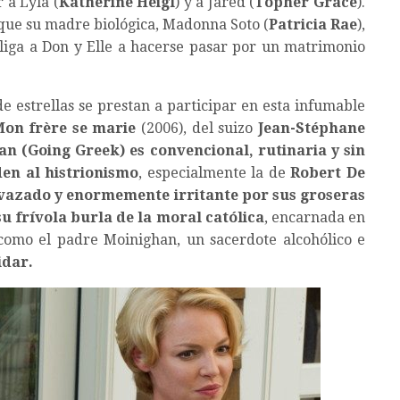
 a Lyla (
Katherine Heigl
) y a Jared (
Topher Grace
).
que su madre biológica, Madonna Soto (
Patricia Rae
),
 obliga a Don y Elle a hacerse pasar por un matrimonio
e estrellas se prestan a participar en esta infumable
on frère se marie
(2006), del suizo
Jean-Stéphane
n (Going Greek) es convencional, rutinaria y sin
den al histrionismo
, especialmente la de
Robert De
avazado y enormemente irritante por sus groseras
u frívola burla de la moral católica
, encarnada en
como el padre Moinighan, un sacerdote alcohólico e
idar.