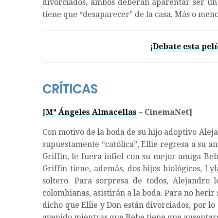
divorciados, ambos deberán aparentar ser un
tiene que “desaparecer” de la casa. Más o me
¡Debate esta pelí
CRÍTICAS
[
Mª Ángeles Almacellas
– CinemaNet]
Con motivo de la boda de su hijo adoptivo Ale
supuestamente “católica”, Ellie regresa a su 
Griffin, le fuera infiel con su mejor amiga B
Griffin tiene, además, dos hijos biológicos, L
soltero. Para sorpresa de todos, Alejandro
colombianas, asistirán a la boda. Para no herir 
dicho que Ellie y Don están divorciados, por lo
avenido mientras que Bebe tiene que ausentars