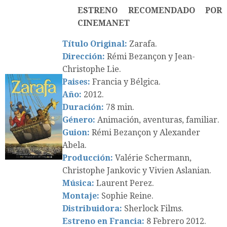
ESTRENO RECOMENDADO POR
CINEMANET
Título Original:
Zarafa.
Dirección:
Rémi Bezançon y Jean-
Christophe Lie.
Paises:
Francia y Bélgica.
Año:
2012.
Duración:
78 min.
Género:
Animación, aventuras, familiar.
Guion:
Rémi Bezançon y Alexander
Abela.
Producción:
Valérie Schermann,
Christophe Jankovic y Vivien Aslanian.
Música:
Laurent Perez.
Montaje:
Sophie Reine.
Distribuidora:
Sherlock Films.
Estreno en Francia:
8 Febrero 2012.