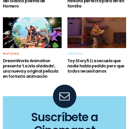
del clásico poema de
minions perfecta para ver en
Homero
familia
NOTICIAS
CRÍTICAS
DreamWorks Animation
Toy Story 5 | La secuela que
presenta ‘La isla olvidada’,
nadie había pedido pero que
una nueva y original película
todos necesitamos
en formato animación
Suscríbete a