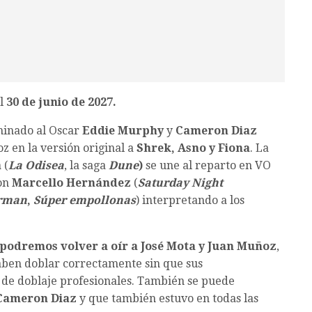
el
30 de junio de 2027.
ominado al Oscar
Eddie Murphy
y
Cameron Diaz
 en la versión original a
Shrek, Asno y Fiona
. La
a
(
La Odisea
, la saga
Dune
)
se une al reparto en VO
on
Marcello Hernández
(
Saturday Night
rman
,
Súper empollonas
) interpretando a los
podremos volver a oír a José Mota y Juan Muñoz
,
saben doblar correctamente sin que sus
 de doblaje profesionales. También se puede
Cameron Diaz
y que también estuvo en todas las