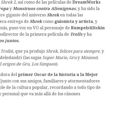
e
Shrek 2
, así como de las películas de
DreamWorks
ropa
y
Monstruos contra Alienígenas
, y ha sido la
bre gigante del universo
Shrek
en todas las
cera entrega de
Shrek
como
guionista y artista
, y
emás, puso voz en VO al personaje de
Rumpelstiltskin
odirector de la primera película de
Trolls
y ha
os juntos
.
a
Trolls
), que ya produjo
Shrek, felices para siempre
, y
 Meledandri (las sagas
Super Mario
,
Gru
y
Minions
).
l origen de Gru
,
Los Simpson
).
dora del
primer Oscar de la historia a la Mejor
(junto con sus amigos, familiares y atormentadores
ble de la cultura popular, recordando a todo tipo de
 personal que va más allá de los cánones