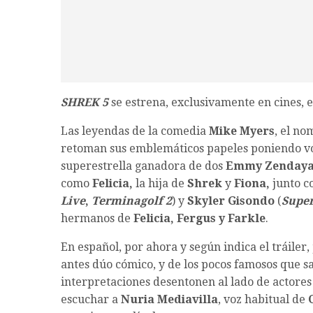
SHREK 5
se estrena, exclusivamente en cines, 
Las leyendas de la comedia
Mike Myers
, el n
retoman sus emblemáticos papeles poniendo voz
superestrella ganadora de dos
Emmy Zenday
como
Felicia,
la hija de
Shrek
y
Fiona,
junto c
Live
,
Terminagolf 2
) y
Skyler Gisondo
(
Supe
hermanos de
Felicia, Fergus y Farkle
.
En español, por ahora y según indica el tráiler,
antes dúo cómico, y de los pocos famosos que 
interpretaciones desentonen al lado de actores
escuchar a
Nuria Mediavilla
, voz habitual de