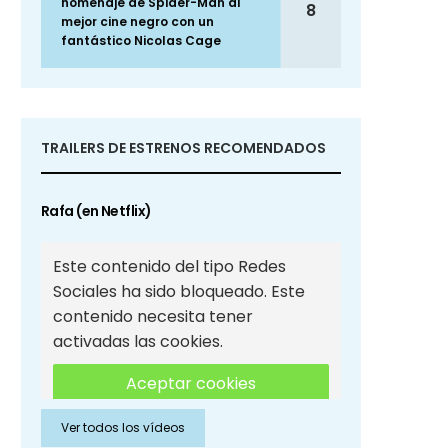
homenaje de Spider-Man al
8
mejor cine negro con un
fantástico Nicolas Cage
TRAILERS DE ESTRENOS RECOMENDADOS
Rafa (en Netflix)
Este contenido del tipo Redes
Sociales ha sido bloqueado. Este
contenido necesita tener
activadas las cookies.
Aceptar cookies
Ver todos los vídeos
Aceptar cookies de Redes
Sociales