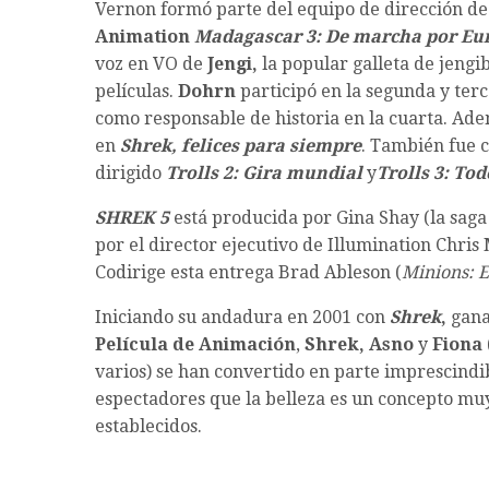
Vernon formó parte del equipo de dirección d
Animation
Madagascar 3: De marcha por Eu
voz en VO de
Jengi,
la popular galleta de jengi
películas.
Dohrn
participó en la segunda y ter
como responsable de historia en la cuarta. Ad
en
Shrek,
felices para siempre
. También fue c
dirigido
Trolls 2: Gira mundial
y
Trolls 3: Tod
SHREK 5
está producida por Gina Shay (la sag
por el director ejecutivo de Illumination Chris
Codirige esta entrega Brad Ableson (
Minions: E
Iniciando su andadura en 2001 con
Shrek
,
gana
Película de Animación
,
Shrek, Asno
y
Fiona
varios) se han convertido en parte imprescindi
espectadores que la belleza es un concepto muy
establecidos.