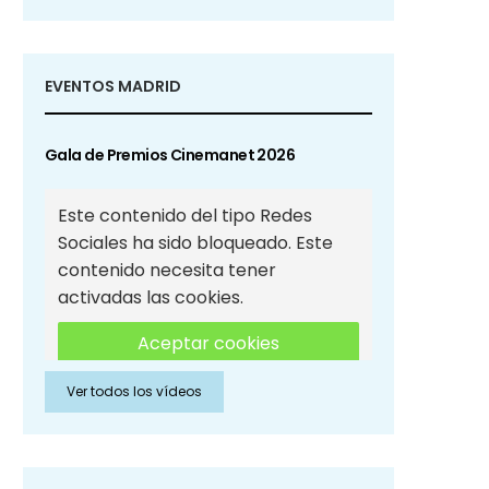
EVENTOS MADRID
Gala de Premios Cinemanet 2026
Este contenido del tipo Redes
Sociales ha sido bloqueado. Este
contenido necesita tener
activadas las cookies.
Aceptar cookies
Ver todos los vídeos
Aceptar cookies de Redes
Sociales