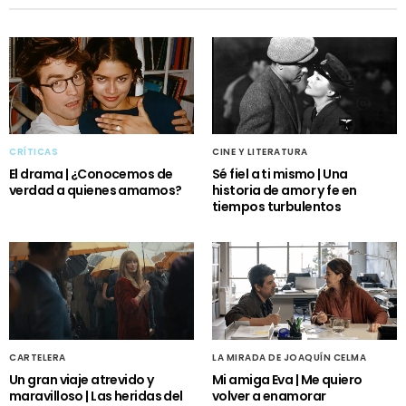
CRÍTICAS
CINE Y LITERATURA
El drama | ¿Conocemos de
Sé fiel a ti mismo | Una
verdad a quienes amamos?
historia de amor y fe en
tiempos turbulentos
CARTELERA
LA MIRADA DE JOAQUÍN CELMA
Un gran viaje atrevido y
Mi amiga Eva | Me quiero
maravilloso | Las heridas del
volver a enamorar