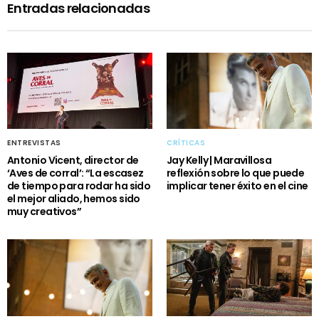
Entradas relacionadas
ENTREVISTAS
CRÍTICAS
Antonio Vicent, director de
Jay Kelly | Maravillosa
‘Aves de corral’: “La escasez
reflexión sobre lo que puede
de tiempo para rodar ha sido
implicar tener éxito en el cine
el mejor aliado, hemos sido
muy creativos”