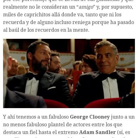
realmente no le consideran un “
amigo
” y, por supuesto,
miles de caprichitos allá donde va, tanto que ni los
recuerda y de alguno incluso reniega porque ha pasado
al baúl de los recuerdos en la mente.
Y ahí tenemos a un fabuloso
George Clooney
junto a un
no menos fabuloso plantel de actores entre los que
destaca un fiel hasta el extremo
Adam Sandler
(sí, es