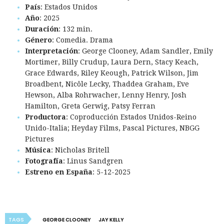
País
: Estados Unidos
Año
: 2025
Duración
: 132 min.
Género
: Comedia. Drama
Interpretación
: George Clooney, Adam Sandler, Emily
Mortimer, Billy Crudup, Laura Dern, Stacy Keach,
Grace Edwards, Riley Keough, Patrick Wilson, Jim
Broadbent, Nicôle Lecky, Thaddea Graham, Eve
Hewson, Alba Rohrwacher, Lenny Henry, Josh
Hamilton, Greta Gerwig, Patsy Ferran
Productora
: Coproducción Estados Unidos-Reino
Unido-Italia; Heyday Films, Pascal Pictures, NBGG
Pictures
Música
: Nicholas Britell
Fotografía
: Linus Sandgren
Estreno en España
: 5-12-2025
TAGS
GEORGE CLOONEY
JAY KELLY