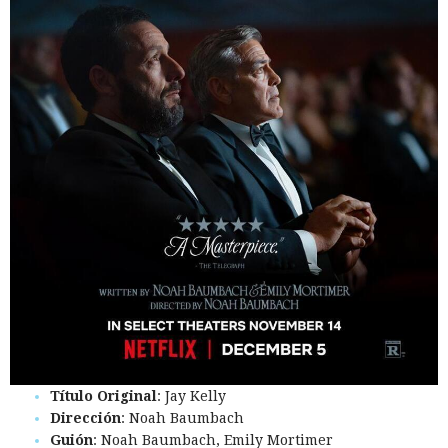
Título Original
: Jay Kelly
Dirección
: Noah Baumbach
Guión
: Noah Baumbach, Emily Mortimer