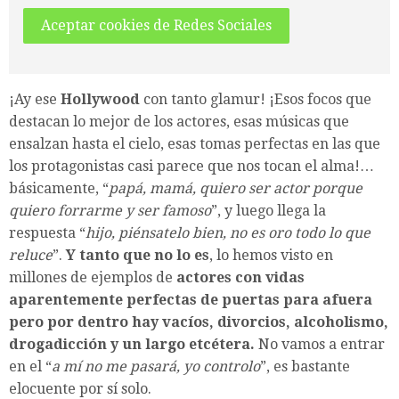
Aceptar cookies de Redes Sociales
¡Ay ese
Hollywood
con tanto glamur! ¡Esos focos que
destacan lo mejor de los actores, esas músicas que
ensalzan hasta el cielo, esas tomas perfectas en las que
los protagonistas casi parece que nos tocan el alma!…
básicamente, “
papá, mamá, quiero ser actor porque
quiero forrarme y ser famoso
”, y luego llega la
respuesta “
hijo, piénsatelo bien, no es oro todo lo que
reluce
”.
Y tanto que no lo es
, lo hemos visto en
millones de ejemplos de
actores con vidas
aparentemente perfectas de puertas para afuera
pero por dentro hay vacíos, divorcios, alcoholismo,
drogadicción y un largo etcétera.
No vamos a entrar
en el “
a mí no me pasará, yo controlo
”, es bastante
elocuente por sí solo.