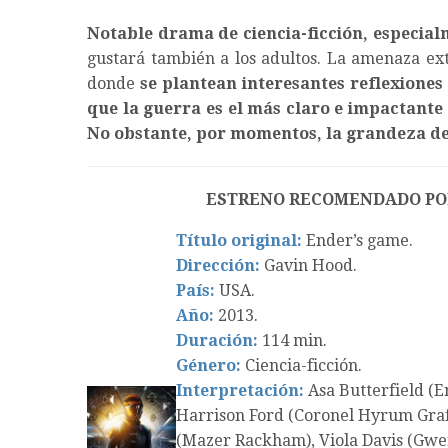
Notable drama de ciencia-ficción, especial
gustará también a los adultos. La amenaza ext
donde
se plantean interesantes reflexiones 
que la guerra es el más claro e impactante
No obstante, por momentos, la grandeza de 
ESTRENO RECOMENDADO PO
Título original:
Ender’s game.
Dirección:
Gavin Hood.
País:
USA.
Año:
2013.
Duración:
114 min.
Género:
Ciencia-ficción.
Interpretación:
Asa Butterfield (E
Harrison Ford (Coronel Hyrum Graff
(Mazer Rackham), Viola Davis (Gwe