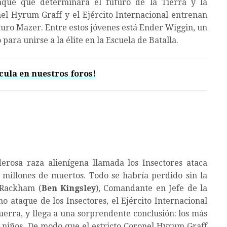
que que determinará el futuro de la Tierra y la
nel Hyrum Graff y el Ejército Internacional entrenan
uturo Mazer. Entre estos jóvenes está Ender Wiggin, un
para unirse a la élite en la Escuela de Batalla.
cula en nuestros foros!
rosa raza alienígena llamada los Insectores ataca
 millones de muertos. Todo se habría perdido sin la
 Rackham (
Ben Kingsley
), Comandante en Jefe de la
o ataque de los Insectores, el Ejército Internacional
guerra, y llega a una sorprendente conclusión: los más
os niños. De modo que el estricto Coronel Hyrum Graff