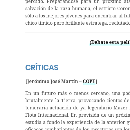
perdido. Preparándose para un próximo ata
salvación de la raza humana, el estricto Coro
sólo a los mejores jóvenes para encontrar al f
chico tímido pero brillante estratega, reclutado 
¡Debate esta pelí
CRÍTICAS
[Jerónimo José Martín –
COPE
]
En un futuro más o menos cercano, una pode
brutalmente la Tierra, provocando cientos de
temeraria actuación de ya legendario Mazer
Flota Internacional. En previsión de un próxim
estudia a fondo la experiencia de la anterior 
eficaces combatientes de los Insectores son l