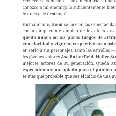
recuerde a sí mismo —para meditarla— una fr
conozco a mi enemigo lo suficientemente bien 
le quiero, le destruyo”.
Formalmente,
Hood
se luce en las espectacula
con un impactante empleo de los efectos est
queda nunca en los puros fuegos de artifi
con claridad y vigor su respectivo arco psi
en serio a sus personajes, tanto las estrellas —
los jóvenes valores
Asa Butterfield
,
Hailee St
mejores actores de su generación. Queda a
especialmente apropiado para el público ju
es más que probable que sea el inicio de una n