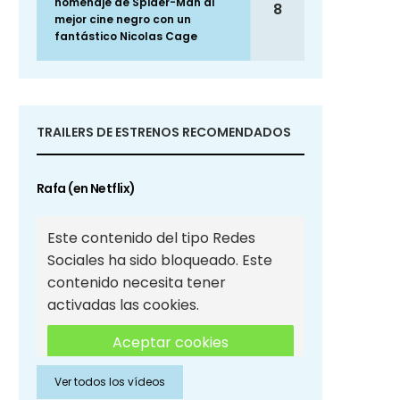
homenaje de Spider-Man al
8
mejor cine negro con un
fantástico Nicolas Cage
TRAILERS DE ESTRENOS RECOMENDADOS
Rafa (en Netflix)
Este contenido del tipo Redes
Sociales ha sido bloqueado. Este
contenido necesita tener
activadas las cookies.
Aceptar cookies
Ver todos los vídeos
Aceptar cookies de Redes
Sociales