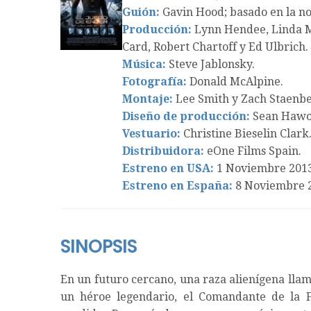
Guión:
Gavin Hood; basado en la no
Producción:
Lynn Hendee, Linda Mc
Card, Robert Chartoff y Ed Ulbrich.
Música:
Steve Jablonsky.
Fotografía:
Donald McAlpine.
Montaje:
Lee Smith y Zach Staenbe
Diseño de producción:
Sean Hawor
Vestuario:
Christine Bieselin Clark
Distribuidora:
eOne Films Spain.
Estreno en USA:
1 Noviembre 2013
Estreno en España:
8 Noviembre 
SINOPSIS
En un futuro cercano, una raza alienígena llam
un héroe legendario, el Comandante de la F