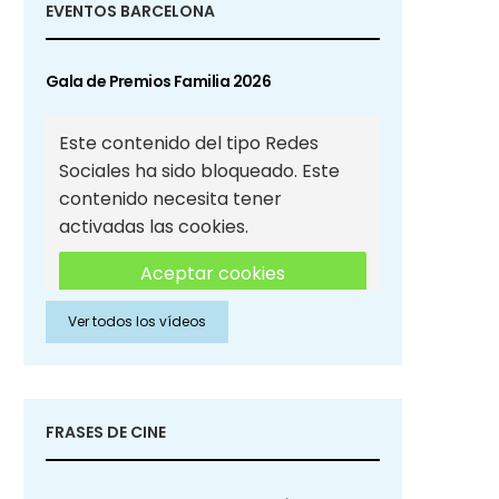
EVENTOS BARCELONA
Gala de Premios Familia 2026
Este contenido del tipo Redes
Sociales ha sido bloqueado. Este
contenido necesita tener
activadas las cookies.
Aceptar cookies
Ver todos los vídeos
Aceptar cookies de Redes
Sociales
FRASES DE CINE