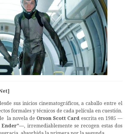
Net]
desde sus inicios cinematográficos, a caballo entre el
ctos formales y técnicos de cada película en cuestión.
 de la novela de
Orson Scott Card
escrita en 1985 —
e Ender”—
, irremediablemente se recogen estas dos
esgracia, absorbida la primera por la segunda.