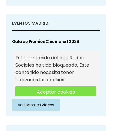
EVENTOS MADRID
Gala de Premios Cinemanet 2026
Este contenido del tipo Redes
Sociales ha sido bloqueado. Este
contenido necesita tener
activadas las cookies.
Aceptar cookies
Ver todos los vídeos
Aceptar cookies de Redes
Sociales