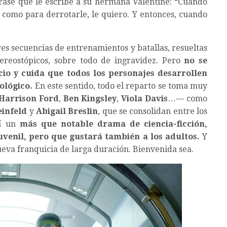
ase que le escribe a su hermana Valentine: “Cuando
como para derrotarle, le quiero. Y entonces, cuando
res secuencias de entrenamientos y batallas, resueltas
ereostópicos, sobre todo de ingravidez. Pero
no se
cio y cuida que todos los personajes desarrollen
cológico.
En este sentido, todo el reparto se toma muy
Harrison Ford
,
Ben Kingsley
,
Viola Davis
…— como
einfeld
y
Abigail Breslin
, que se consolidan entre los
sí un
más que notable drama de ciencia-ficción,
venil, pero que gustará también a los adultos.
Y
ueva franquicia de larga duración. Bienvenida sea.