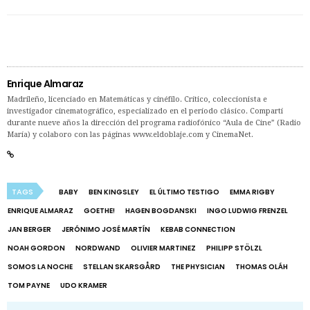
Enrique Almaraz
Madrileño, licenciado en Matemáticas y cinéfilo. Crítico, coleccionista e
investigador cinematográfico, especializado en el período clásico. Compartí
durante nueve años la dirección del programa radiofónico “Aula de Cine” (Radio
María) y colaboro con las páginas www.eldoblaje.com y CinemaNet.
TAGS
BABY
BEN KINGSLEY
EL ÚLTIMO TESTIGO
EMMA RIGBY
ENRIQUE ALMARAZ
GOETHE!
HAGEN BOGDANSKI
INGO LUDWIG FRENZEL
JAN BERGER
JERÓNIMO JOSÉ MARTÍN
KEBAB CONNECTION
NOAH GORDON
NORDWAND
OLIVIER MARTINEZ
PHILIPP STÖLZL
SOMOS LA NOCHE
STELLAN SKARSGÅRD
THE PHYSICIAN
THOMAS OLÁH
TOM PAYNE
UDO KRAMER