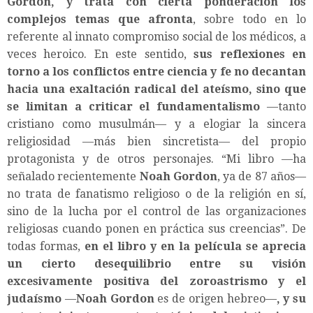
Gordon, y trata con cierta ponderación los
complejos temas que afronta
, sobre todo en lo
referente al innato compromiso social de los médicos, a
veces heroico. En este sentido,
sus reflexiones en
torno a los conflictos entre ciencia y fe no decantan
hacia una exaltación radical del ateísmo, sino que
se limitan a criticar el fundamentalismo
—tanto
cristiano como musulmán— y a elogiar la sincera
religiosidad —más bien sincretista— del propio
protagonista y de otros personajes. “Mi libro —ha
señalado recientemente
Noah Gordon
, ya de 87 años—
no trata de fanatismo religioso o de la religión en sí,
sino de la lucha por el control de las organizaciones
religiosas cuando ponen en práctica sus creencias”. De
todas formas,
en el libro y en la película se aprecia
un cierto desequilibrio entre su visión
excesivamente positiva del zoroastrismo y el
judaísmo
—
Noah Gordon
es de origen hebreo—
, y su