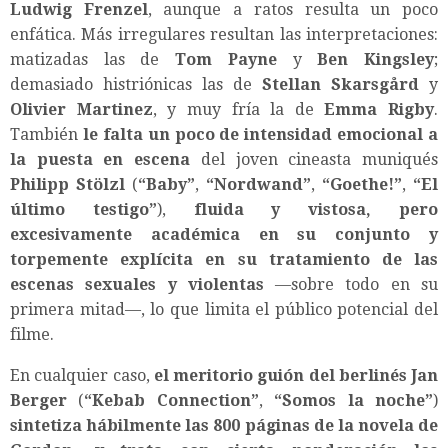
Ludwig Frenzel
, aunque a ratos resulta un poco
enfática. Más irregulares resultan las interpretaciones:
matizadas las de
Tom Payne
y
Ben Kingsley
;
demasiado histriónicas las de
Stellan Skarsgård
y
Olivier Martinez
, y muy fría la de
Emma Rigby
.
También
le falta un poco de intensidad emocional a
la puesta en escena
del joven cineasta muniqués
Philipp Stölzl
(
“Baby”
,
“Nordwand”
,
“Goethe!”
,
“El
último testigo”
),
fluida y vistosa, pero
excesivamente académica en su conjunto y
torpemente explícita en su tratamiento de las
escenas sexuales y violentas
—sobre todo en su
primera mitad—, lo que limita el público potencial del
filme.
En cualquier caso,
el meritorio guión del berlinés Jan
Berger
(
“
Kebab Connection
”
,
“
Somos la noche
”
)
sintetiza hábilmente las 800 páginas de la novela de