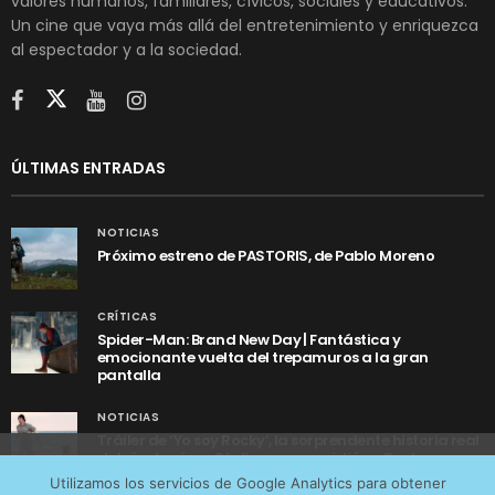
valores humanos, familiares, cívicos, sociales y educativos.
Un cine que vaya más allá del entretenimiento y enriquezca
al espectador y a la sociedad.
ÚLTIMAS ENTRADAS
NOTICIAS
Próximo estreno de PASTORIS, de Pablo Moreno
CRÍTICAS
Spider-Man: Brand New Day | Fantástica y
emocionante vuelta del trepamuros a la gran
pantalla
NOTICIAS
Tráiler de ‘Yo soy Rocky’, la sorprendente historia real
detrás de cómo Stallone se convirtió en Rocky
Utilizamos cookies anónimas de terceros para analizar el
Utilizamos los servicios de Google Analytics para obtener
tráfico web que recibimos y conocer los servicios que