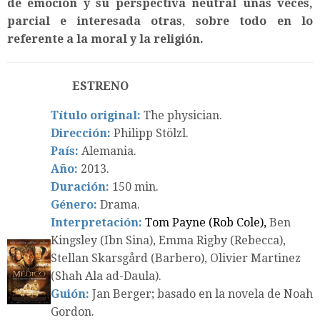
de emoción y su perspectiva neutral unas veces,
parcial e interesada otras
,
sobre todo en lo
referente a la moral y la religión.
ESTRENO
Título original:
The physician.
Dirección:
Philipp Stölzl.
País:
Alemania.
Año:
2013.
Duración:
150 min.
Género:
Drama.
Interpretación:
Tom Payne (Rob Cole),
Ben
Kingsley (Ibn Sina), Emma Rigby (Rebecca),
Stellan Skarsgård (Barbero), Olivier Martinez
(Shah Ala ad-Daula).
Guión:
Jan Berger; basado en la novela de Noah
Gordon.