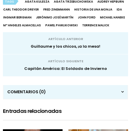
TAGS
AGATA KULESZA
AGATA TRZEBUCHOWSKA
AUDREY HEPBURN
CARL THEODOR DREYER
FRED ZINEMMANN
HISTORIA DE UNA MONJA
IDA
INGMAR BERGMAN
JERÓNIMO JOSÉ MARTÍN
JOHN FORD
MICHAEL HANEKE
Mª ANGELES ALMACELLAS
PAWEL PAWLIKOWSKI
TERRENCE MALICK
ARTÍCULO ANTERIOR
Guillaume y los chicos, ¡a la mesa!
ARTÍCULO SIGUIENTE
Capitán América: El Soldado de Invierno
COMENTARIOS
(0)
Entradas relacionadas