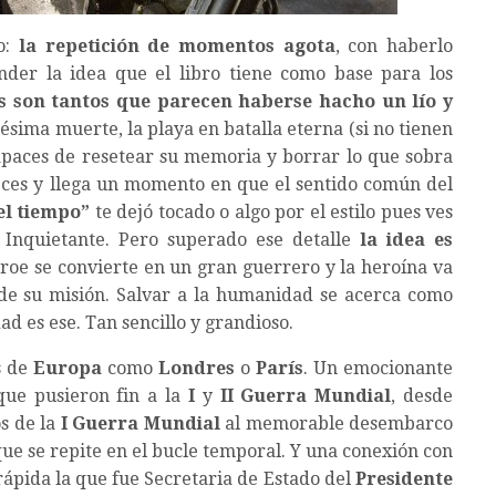
o:
la repetición de momentos agota
, con haberlo
der la idea que el libro tiene como base para los
as son tantos que parecen haberse hacho un lío y
ésima muerte, la playa en batalla eterna (si no tienen
apaces de resetear su memoria y borrar lo que sobra
eces y llega un momento en que el sentido común del
el tiempo”
te dejó tocado o algo por el estilo pues ves
. Inquietante. Pero superado ese detalle
la idea es
éroe se convierte en un gran guerrero y la heroína va
 de su misión. Salvar a la humanidad se acerca como
ad es ese. Tan sencillo y grandioso.
s de
Europa
como
Londres
o
París
. Un emocionante
que pusieron fin a la
I
y
II Guerra Mundial
, desde
s de la
I Guerra Mundial
al memorable desembarco
e se repite en el bucle temporal. Y una conexión con
rápida la que fue Secretaria de Estado del
Presidente