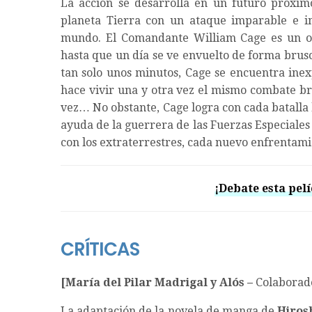
La acción se desarrolla en un futuro próxim
planeta Tierra con un ataque imparable e im
mundo. El Comandante William Cage es un of
hasta que un día se ve envuelto de forma brus
tan solo unos minutos, Cage se encuentra ine
hace vivir una y otra vez el mismo combate br
vez… No obstante, Cage logra con cada batalla 
ayuda de la guerrera de las Fuerzas Especiales 
con los extraterrestres, cada nuevo enfrentamie
¡Debate esta pelí
CRÍTICAS
[María del Pilar Madrigal y Alós –
Colaborad
La adaptación de la novela de manga de
Hiros