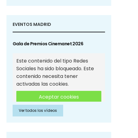
EVENTOS MADRID
Gala de Premios Cinemanet 2026
Este contenido del tipo Redes
Sociales ha sido bloqueado. Este
contenido necesita tener
activadas las cookies.
Aceptar cookies
Ver todos los vídeos
Aceptar cookies de Redes
Sociales