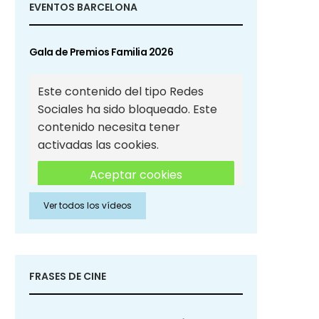
EVENTOS BARCELONA
Gala de Premios Familia 2026
Este contenido del tipo Redes
Sociales ha sido bloqueado. Este
contenido necesita tener
activadas las cookies.
Aceptar cookies
Ver todos los vídeos
Aceptar cookies de Redes
Sociales
FRASES DE CINE