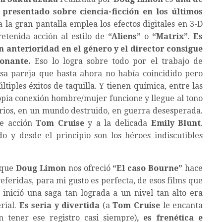
 presentado sobre ciencia-ficción en los últimos
 a la gran pantalla emplea los efectos digitales en 3-D
etenida acción al estilo de
“Aliens”
o
“Matrix”
.
Es
 anterioridad en el género y el director consigue
onante.
Eso lo logra sobre todo por el trabajo de
osa pareja que hasta ahora no había coincidido pero
tiples éxitos de taquilla. Y tienen química, entre las
ropia conexión hombre/mujer funcione y llegue al tono
rios, en un mundo destruido, en guerra desesperada.
de acción
Tom Cruise
y a la delicada
Emily Blunt
.
 y desde el principio son los héroes indiscutibles
 que
Doug Limon
nos ofreció
“El caso Bourne”
hace
eferidas, para mi gusto es perfecta, de esos films que
inició una saga tan lograda a un nivel tan alto era
rial.
Es seria y divertida
(a
Tom Cruise
le encanta
n tener ese registro casi siempre)
, es frenética e