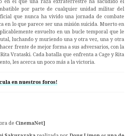
o en el que una raza extraterrestre ha sacudido el
batible por parte de cualquier unidad militar del
icial que nunca ha vivido una jornada de combate
ca en lo que parece ser una misión suicida. Muerto en
xplicablemente envuelto en un bucle temporal que le
utal, luchando y muriendo una y otra vez, una y otra
hacer frente de mejor forma a sus adversarios, con la
Rita Vrataski. Cada batalla que enfrenta a Cage y Rita
nto, les acerca un poco más a la victoria.
cula en nuestros foros!
ora de
CinemaNet]
hi Sakurazaka
realizada por
Doug Limon
es
una de