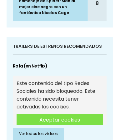
homenaje de Spider-Man al
8
mejor cine negro con un
fantástico Nicolas Cage
TRAILERS DE ESTRENOS RECOMENDADOS
Rafa (en Netflix)
Este contenido del tipo Redes
Sociales ha sido bloqueado. Este
contenido necesita tener
activadas las cookies.
Aceptar cookies
Ver todos los vídeos
Aceptar cookies de Redes
Sociales