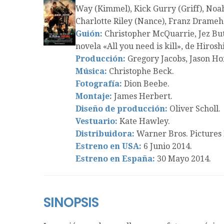
Way (Kimmel), Kick Gurry (Griff), Noah
Charlotte Riley (Nance), Franz Drameh 
Guión:
Christopher McQuarrie, Jez Bu
novela «All you need is kill», de Hiros
Producción:
Gregory Jacobs, Jason Hoff
Música:
Christophe Beck.
Fotografía:
Dion Beebe.
Montaje:
James Herbert.
Diseño de producción:
Oliver Scholl.
Vestuario:
Kate Hawley.
Distribuidora:
Warner Bros. Pictures 
Estreno en USA:
6 Junio 2014.
Estreno en España:
30 Mayo 2014.
SINOPSIS