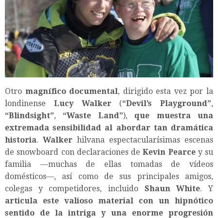
Otro
magnífico documental
, dirigido esta vez por la
londinense
Lucy Walker
(
“
Devil’s Playground
”
,
“
Blindsight
”
,
“
Waste Land
”
),
que muestra una
extremada sensibilidad al abordar tan dramática
historia
.
Walker
hilvana espectacularísimas escenas
de snowboard con declaraciones de
Kevin Pearce
y su
familia —muchas de ellas tomadas de vídeos
domésticos—, así como de sus principales amigos,
colegas y competidores, incluido
Shaun White
. Y
articula este valioso material con un hipnótico
sentido de la intriga y una enorme progresión