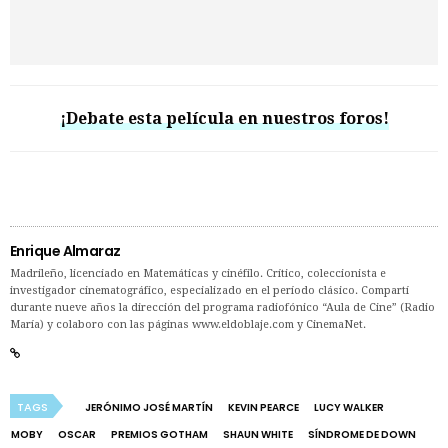
¡Debate esta película en nuestros foros!
Enrique Almaraz
Madrileño, licenciado en Matemáticas y cinéfilo. Crítico, coleccionista e
investigador cinematográfico, especializado en el período clásico. Compartí
durante nueve años la dirección del programa radiofónico “Aula de Cine” (Radio
María) y colaboro con las páginas www.eldoblaje.com y CinemaNet.
TAGS
JERÓNIMO JOSÉ MARTÍN
KEVIN PEARCE
LUCY WALKER
MOBY
OSCAR
PREMIOS GOTHAM
SHAUN WHITE
SÍNDROME DE DOWN