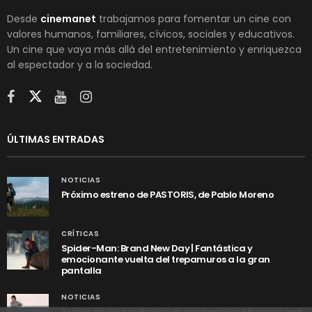
Desde
cinemanet
trabajamos para fomentar un cine con
valores humanos, familiares, cívicos, sociales y educativos.
Un cine que vaya más allá del entretenimiento y enriquezca
al espectador y a la sociedad.
ÚLTIMAS ENTRADAS
NOTICIAS
Próximo estreno de PASTORIS, de Pablo Moreno
CRÍTICAS
Spider-Man: Brand New Day | Fantástica y
emocionante vuelta del trepamuros a la gran
pantalla
NOTICIAS
Tráiler de ‘Yo soy Rocky’, la sorprendente historia real