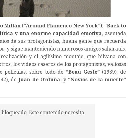
o Millán
(
“
Around Flamenco New York
”
),
“Back to
olítica y una enorme capacidad emotiva
, asentada
onios de sus protagonistas, buena gente que recuerda
or, y sigue manteniendo numerosos amigos saharauis.
realización y el agilísimo montaje, que hilvana con
tros, los vídeos caseros de los protagonistas, valiosas
e películas, sobre todo de
“
Beau Geste
”
(1939), de
942), de
Juan de Orduña
, y
“
Novios de la muerte
”
o bloqueado. Este contenido necesita