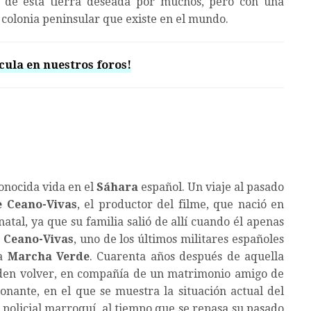
te de esta tierra deseada por muchos, pero con una
a colonia peninsular que existe en el mundo.
cula en nuestros foros!
onocida vida en el
Sáhara
español. Un viaje al pasado
 Ceano-Vivas
, el productor del filme, que nació en
atal, ya que su familia salió de allí cuando él apenas
 Ceano-Vivas
, uno de los últimos militares españoles
la
Marcha Verde
. Cuarenta años después de aquella
iden volver, en compañía de un matrimonio amigo de
onante, en el que se muestra la situación actual del
y policial marroquí, al tiempo que se repasa su pasado