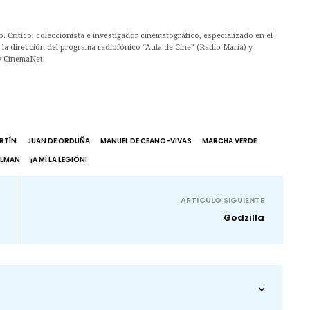
. Crítico, coleccionista e investigador cinematográfico, especializado en el
la dirección del programa radiofónico “Aula de Cine” (Radio María) y
y CinemaNet.
RTÍN
JUAN DE ORDUÑA
MANUEL DE CEANO-VIVAS
MARCHA VERDE
LLMAN
¡A MÍ LA LEGIÓN!
ARTÍCULO SIGUIENTE
Godzilla