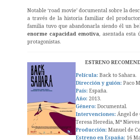
Notable ‘road movie’ documental sobre la desc
a través de la historia familiar del producto
familia tuvo que abandonarla siendo él un b
enorme capacidad emotiva
, asentada esta 
protagonistas.
ESTRENO RECOMEND
Película:
Back to Sahara.
Dirección y guión:
Paco Mi
País:
España.
Año:
2013.
Género:
Documental.
Intervenciones:
Ángel de 
Teresa Heredia, Mª Nieves
Producción:
Manuel de Ce
Estreno en España:
16 Ma