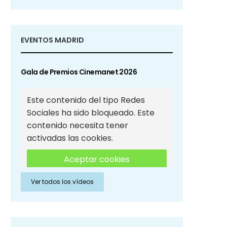
EVENTOS MADRID
Gala de Premios Cinemanet 2026
Este contenido del tipo Redes
Sociales ha sido bloqueado. Este
contenido necesita tener
activadas las cookies.
Aceptar cookies
Ver todos los vídeos
Aceptar cookies de Redes
Sociales