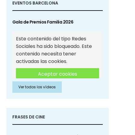
EVENTOS BARCELONA
Gala de Premios Familia 2026
Este contenido del tipo Redes
Sociales ha sido bloqueado. Este
contenido necesita tener
activadas las cookies.
Aceptar cookies
Ver todos los vídeos
Aceptar cookies de Redes
Sociales
FRASES DE CINE