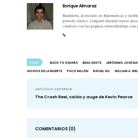
Enrique Almaraz
Madrileño, licenciado en Matemáticas y cinéfilo
período clásico. Compartí durante nueve años 
colaboro con las páginas www.eldoblaje.com 
TAGS
BACK TO SAHARA
BEAU GESTE
JERÓNIMO JOSÉ MA
NOVIOS DE LA MUERTE
PACO MILLÁN
RAFAEL GIL
WILLIAM A. WE
ARTÍCULO ANTERIOR
The Crash Reel, caída y auge de Kevin Pearce
COMENTARIOS
(0)