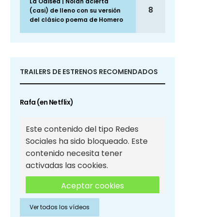
La Odisea | Nolan acierta
8
(casi) de lleno con su versión
del clásico poema de Homero
TRAILERS DE ESTRENOS RECOMENDADOS
Rafa (en Netflix)
Este contenido del tipo Redes
Sociales ha sido bloqueado. Este
contenido necesita tener
activadas las cookies.
Aceptar cookies
Ver todos los vídeos
Aceptar cookies de Redes
Sociales