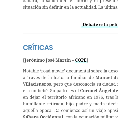
Sáhara, la salida del territorio y el presen
situación sin definir en la actualidad. La últim
¡Debate esta pelí
CRÍTICAS
[Jerónimo José Martín –
COPE
]
Notable ‘road movie’ documental sobre la desc
a través de la historia familiar de
Manuel de
Villacisneros
, pero que desconocía su ciudad n
era un bebé. Su padre es el
Coronel Ángel de
en dejar el territorio africano en 1976, tras 
humillante retirada, hijo, padre y madre dec
aquella época. Da comienzo así un viaje apasi
Sáhara Occidental
, con la ocupación militar 