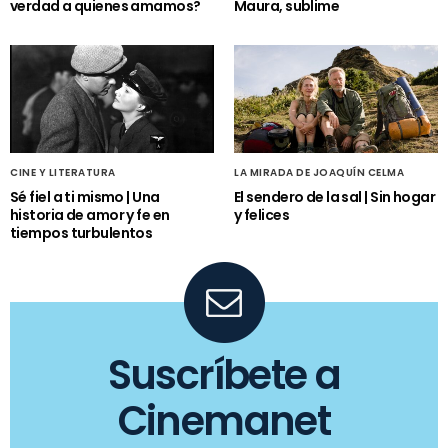
verdad a quienes amamos?
Maura, sublime
CINE Y LITERATURA
LA MIRADA DE JOAQUÍN CELMA
Sé fiel a ti mismo | Una
El sendero de la sal | Sin hogar
historia de amor y fe en
y felices
tiempos turbulentos
Suscríbete a
Cinemanet