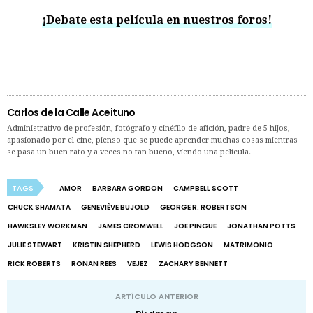
¡Debate esta película en nuestros foros!
Carlos de la Calle Aceituno
Administrativo de profesión, fotógrafo y cinéfilo de afición, padre de 5 hijos,
apasionado por el cine, pienso que se puede aprender muchas cosas mientras
se pasa un buen rato y a veces no tan bueno, viendo una película.
TAGS
AMOR
BARBARA GORDON
CAMPBELL SCOTT
CHUCK SHAMATA
GENEVIÈVE BUJOLD
GEORGE R. ROBERTSON
HAWKSLEY WORKMAN
JAMES CROMWELL
JOE PINGUE
JONATHAN POTTS
JULIE STEWART
KRISTIN SHEPHERD
LEWIS HODGSON
MATRIMONIO
RICK ROBERTS
RONAN REES
VEJEZ
ZACHARY BENNETT
ARTÍCULO ANTERIOR