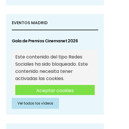
EVENTOS MADRID
Gala de Premios Cinemanet 2026
Este contenido del tipo Redes
Sociales ha sido bloqueado. Este
contenido necesita tener
activadas las cookies.
Aceptar cookies
Ver todos los vídeos
Aceptar cookies de Redes
Sociales