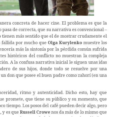
anera concreta de hacer cine. El problema es que la
no pasa de correcta, que su narrativa es convencional –
 tienen más sentido que el de mostrar crudamente el
es fallida por mucho que
Olga Kurylenko
muestre los
vencería más la sintonía por la pérdida común sufrida
tes históricos del conflicto no muestran la compleja
ón. A la confusa narrativa inicial le siguen unas idas
adero de sus hijos, donde todo se resuelve por una
por un don que posee el buen padre como zahorí (en una
sinceridad, ritmo y autenticidad. Dicho esto, hay que
 que promete, que tiene su público y su momento, que
poco tiempo. Los posos del café pueden decir algo, pero
a, y es que
Russell Crowe
nos da más de lo mismo que