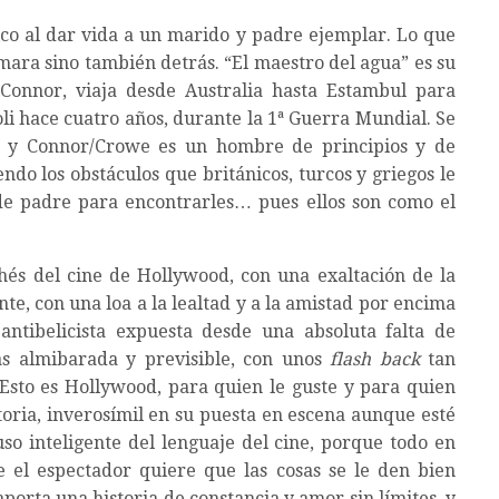
co al dar vida a un marido y padre ejemplar. Lo que
ámara sino también detrás. “El maestro del agua” es su
 Connor, viaja desde Australia hasta Estambul para
oli hace cuatro años, durante la 1ª Guerra Mundial. Se
, y Connor/Crowe es un hombre de principios y de
ndo los obstáculos que británicos, turcos y griegos le
de padre para encontrarles… pues ellos son como el
chés del cine de Hollywood, con una exaltación de la
te, con una loa a la lealtad y a la amistad por encima
ntibelicista expuesta desde una absoluta falta de
ás almibarada y previsible, con unos
flash back
tan
. Esto es Hollywood, para quien le guste y para quien
storia, inverosímil en su puesta en escena aunque esté
uso inteligente del lenguaje del cine, porque todo en
ue el espectador quiere que las cosas se le den bien
orta una historia de constancia y amor sin límites, y