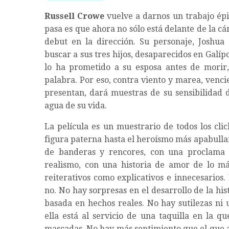
Russell Crowe
vuelve a darnos un trabajo épi
pasa es que ahora no sólo está delante de la c
debut en la dirección. Su personaje, Joshua
buscar a sus tres hijos, desaparecidos en Galíp
lo ha prometido a su esposa antes de morir
palabra. Por eso, contra viento y marea, vencie
presentan, dará muestras de su sensibilidad 
agua de su vida.
La película es un muestrario de todos los cli
figura paterna hasta el heroísmo más apabullan
de banderas y rencores, con una proclama a
realismo, con una historia de amor de lo m
reiterativos como explicativos e innecesarios
no. No hay sorpresas en el desarrollo de la hi
basada en hechos reales. No hay sutilezas ni 
ella está al servicio de una taquilla en la q
mascadas. No hay más sentimiento que el que ap