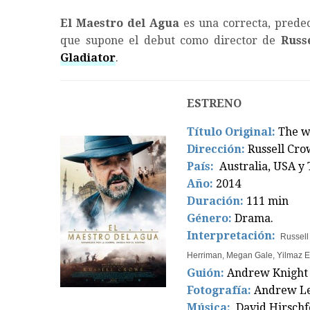
El Maestro del Agua
es una correcta, predec
que supone el debut como director de
Russ
Gladiator
.
ESTRENO
Título Original:
The w
Dirección:
Russell Cr
País:
Australia, USA y 
Año:
2014
Duración:
111 min
Género:
Drama.
Interpretación:
Russell
Herriman, Megan Gale, Yilmaz 
Guión:
Andrew Knight 
Fotografía:
Andrew Le
Música:
David Hirschf