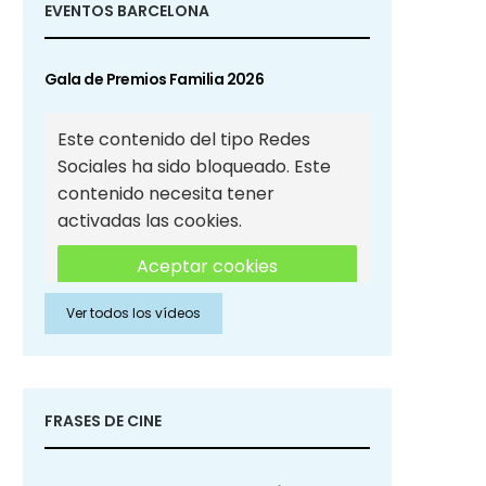
EVENTOS BARCELONA
Gala de Premios Familia 2026
Este contenido del tipo Redes
Sociales ha sido bloqueado. Este
contenido necesita tener
activadas las cookies.
Aceptar cookies
Ver todos los vídeos
Aceptar cookies de Redes
Sociales
FRASES DE CINE