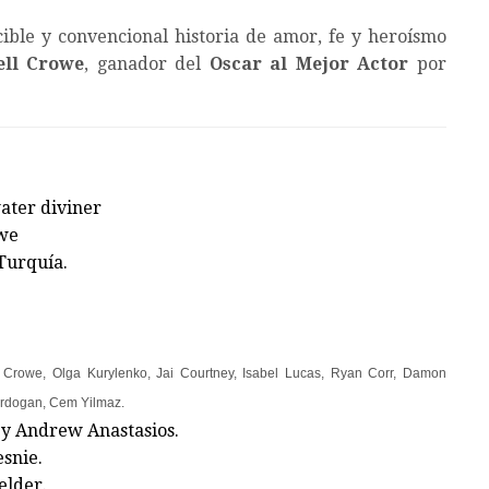
ible y convencional historia de amor, fe y heroísmo
ell Crowe
, ganador del
Oscar al Mejor Actor
por
ater diviner
owe
Turquía.
 Crowe, Olga Kurylenko, Jai Courtney, Isabel Lucas, Ryan Corr, Damon
Erdogan, Cem Yilmaz.
y Andrew Anastasios.
snie.
elder.