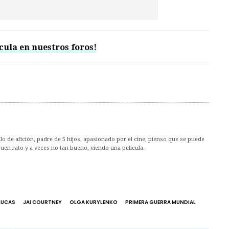
cula en nuestros foros!
ilo de afición, padre de 5 hijos, apasionado por el cine, pienso que se puede
en rato y a veces no tan bueno, viendo una película.
 LUCAS
JAI COURTNEY
OLGA KURYLENKO
PRIMERA GUERRA MUNDIAL