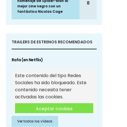
homenaje de Spider-Man al
8
mejor cine negro con un
fantástico Nicolas Cage
TRAILERS DE ESTRENOS RECOMENDADOS
Rafa (en Netflix)
Este contenido del tipo Redes
Sociales ha sido bloqueado. Este
contenido necesita tener
activadas las cookies.
Aceptar cookies
Ver todos los vídeos
Aceptar cookies de Redes
Sociales