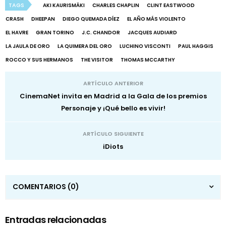
TAGS
AKI KAURISMÄKI
CHARLES CHAPLIN
CLINT EASTWOOD
CRASH
DHEEPAN
DIEGO QUEMADA DÍEZ
EL AÑO MÁS VIOLENTO
EL HAVRE
GRAN TORINO
J.C. CHANDOR
JACQUES AUDIARD
LA JAULA DE ORO
LA QUIMERA DEL ORO
LUCHINO VISCONTI
PAUL HAGGIS
ROCCO Y SUS HERMANOS
THE VISITOR
THOMAS MCCARTHY
ARTÍCULO ANTERIOR
CinemaNet invita en Madrid a la Gala de los premios
Personaje y ¡Qué bello es vivir!
ARTÍCULO SIGUIENTE
iDiots
COMENTARIOS
(0)
Entradas relacionadas