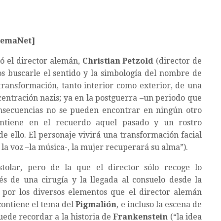
nemaNet]
eló el director alemán,
Christian Petzold
(director de
s buscarle el sentido y la simbología del nombre de
transformación, tanto interior como exterior, de una
centración nazis; ya en la postguerra –un periodo que
nsecuencias no se pueden encontrar en ningún otro
ntiene en el recuerdo aquel pasado y un rostro
e ello. El personaje vivirá una transformación facial
 la voz –la música-, la mujer recuperará su alma”).
tolar, pero de la que el director sólo recoge lo
és de una cirugía y la llegada al consuelo desde la
 por los diversos elementos que el director alemán
contiene el tema del
Pigmalión
, e incluso la escena de
puede recordar a la historia de
Frankenstein
(“la idea