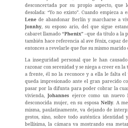
desconcertada por su propio aspecto, que l
desolada: “Yo no existo”. Cuando empieza a e
Lene
de abandonar Berlín y marcharse a vivi
Jonnhy
, su esposo ario, del que sigue esta
cabaret llamado
“Phœnix”
–que da título a la
también hace referencia al ave fénix, capaz de
entonces a revelarle que fue su mismo marido q
La inseguridad personal que le han causad
razonar con serenidad y se niega a creer en la 
a frente, él no la reconoce y a ella le falta 
queda impresionado ante el gran parecido co
pasar por la difunta para poder cobrar la cua
vivienda,
Johannes
ejerce como un nuevo
desconocida mujer, en su esposa
Nelly
. A me
misma, paulatinamente, va dejando de interpr
gestos, sino, sobre todo auténtica identidad 
bellísima, la cámara va mostrando esa metamo