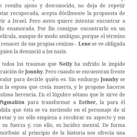
e resulta ajeno y desconocido, no deja de repetir
star recuperada, acepta dócilmente la propuesta de
r a Israel. Pero antes quiere intentar encontrar a
ndo enamorada. Por fin consigue encontrarlo en un
 película, aunque de modo ambiguo, porque el término
 renacer de sus propias cenizas–.
Lene
se ve obligada
uien la denunció a los nazis.
o todos los traumas que
Nelly
ha sufrido le impide
traición de
Jonnhy
. Pero cuando se encuentran frente
el valor para decirle quién es. Sin embargo
Jonnhy
se
n la esposa que creía muerta, y le propone hacerse
ntiosa herencia. En el lúgubre sótano que le sirve de
Pigmalión
para transformar a
Esther
, la para él
dida que ésta se va metiendo en el personaje de sí
etar y no sólo empieza a recobrar su aspecto y sus
y su fuerza y, con ello, su lucidez mental. De forma
rfosis: al principio de la historia nos ofrecía una