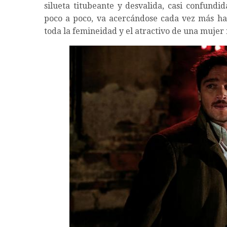
silueta titubeante y desvalida, casi confundi
poco a poco, va acercándose cada vez más has
toda la femineidad y el atractivo de una mujer 