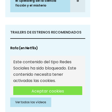
8
el Spielberg de la ciencia
ficción y el misterio
TRAILERS DE ESTRENOS RECOMENDADOS
Rafa (en Netflix)
Este contenido del tipo Redes
Sociales ha sido bloqueado. Este
contenido necesita tener
activadas las cookies.
Aceptar cookies
Ver todos los vídeos
Aceptar cookies de Redes
Sociales