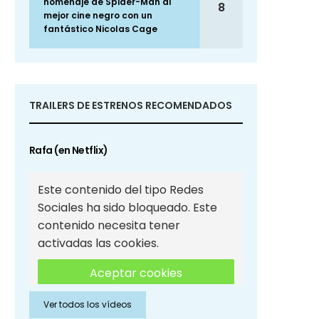
homenaje de Spider-Man al
8
mejor cine negro con un
fantástico Nicolas Cage
TRAILERS DE ESTRENOS RECOMENDADOS
Rafa (en Netflix)
Este contenido del tipo Redes
Sociales ha sido bloqueado. Este
contenido necesita tener
activadas las cookies.
Aceptar cookies
Ver todos los vídeos
Aceptar cookies de Redes
Sociales