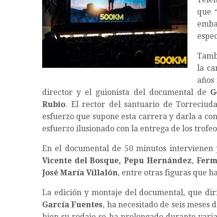
que “
emb
espec
Tambi
la ca
años 
director y el guionista del documental de
G
Rubio
. El rector del santuario de Torreciu
esfuerzo que supone esta carrera y darla a co
esfuerzo ilusionado con la entrega de los trofeo
En el documental de 50 minutos intervienen 
Vicente del Bosque, Pepu Hernández
,
Ferm
José María Villalón
, entre otras figuras que h
La edición y montaje del documental, que di
García Fuentes
, ha necesitado de seis meses d
bien su rodaje se ha prolongado durante varia