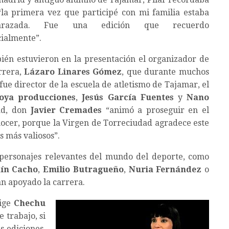
la primera vez que participé con mi familia estaba
arazada. Fue una edición que recuerdo
ialmente”.
én estuvieron en la presentación el organizador de
rrera,
Lázaro Linares Gómez
, que durante muchos
fue director de la escuela de atletismo de Tajamar, el
oya producciones
,
Jesús García Fuentes
y
Nano
dad, don
Javier Cremades
“animó a proseguir en el
nocer, porque la Virgen de Torreciudad agradece este
s más valiosos”.
personajes relevantes del mundo del deporte, como
ín Cacho
,
Emilio Butragueño
,
Nuria Fernández
o
an apoyado la carrera.
rige
Chechu
e trabajo, si
s ediciones.