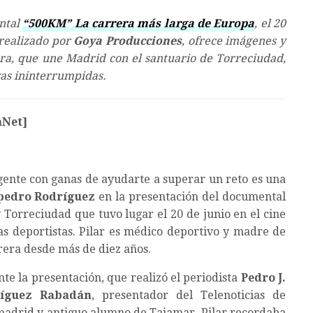
ntal
“500KM” La carrera más larga de Europa
, el 20
 realizado por
Goya Producciones
, ofrece imágenes y
ra, que une Madrid con el santuario de Torreciudad,
ras ininterrumpidas.
aNet]
gente con ganas de ayudarte a superar un reto es una
pedro Rodríguez
en la presentación del documental
 Torreciudad que tuvo lugar el 20 de junio en el cine
ias deportistas. Pilar es médico deportivo y madre de
rrera desde más de diez años.
te la presentación,
que realizó el periodista
Pedro J.
íguez Rabadán
, presentador del Telenoticias de
adrid y antiguo alumno de Tajamar, Pilar recordaba