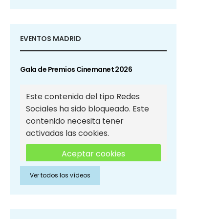
EVENTOS MADRID
Gala de Premios Cinemanet 2026
Este contenido del tipo Redes
Sociales ha sido bloqueado. Este
contenido necesita tener
activadas las cookies.
Aceptar cookies
Ver todos los vídeos
Aceptar cookies de Redes
Sociales