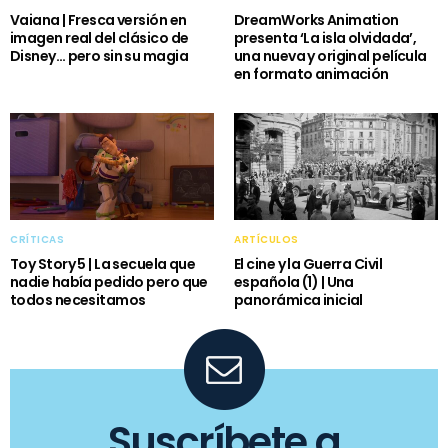
Vaiana | Fresca versión en
DreamWorks Animation
imagen real del clásico de
presenta ‘La isla olvidada’,
Disney… pero sin su magia
una nueva y original película
en formato animación
CRÍTICAS
ARTÍCULOS
Toy Story 5 | La secuela que
El cine y la Guerra Civil
nadie había pedido pero que
española (1) | Una
todos necesitamos
panorámica inicial
Suscríbete a