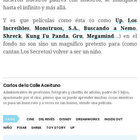
hasta el infinito y más allá.
Y es que películas como ésta (o como
Up
,
Los
Increíbles
,
Monstruos, S.A.
,
Buscando a Nemo
,
Shreck
,
Kung Fu Panda
,
Gru
,
Megamind
…) en el
fondo no son sino un magnífico pretexto para (como
cantan Los Secretos) volver a ser un niño.
Carlos de la Calle Aceituno
Administrativo de profesión, fotógrafo y cinéfilo de afición, padre de 5 hijos,
apasionado por el cine, pienso que se puede aprender muchas cosas mientras
se pasa un buen rato y a veces no tan bueno, viendo una película.
TAGS
CINE
DEL REVÉS
DISNEY
DREAMWORKS
INSIDE OUT
NIÑO
PIXAR
SHREK
TOY STORY
UP