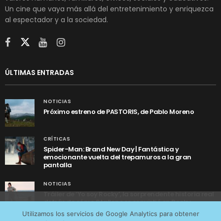
Un cine que vaya más allá del entretenimiento y enriquezca
al espectador y a la sociedad.
ÚLTIMAS ENTRADAS
NOTICIAS
Próximo estreno de PASTORIS, de Pablo Moreno
CRÍTICAS
Spider-Man: Brand New Day | Fantástica y
emocionante vuelta del trepamuros a la gran
pantalla
NOTICIAS
Tráiler de ‘Yo soy Rocky’, la sorprendente historia real
detrás de cómo Stallone se convirtió en Rocky
Utilizamos cookies anónimas de terceros para analizar el
Utilizamos los servicios de Google Analytics para obtener
tráfico web que recibimos y conocer los servicios que