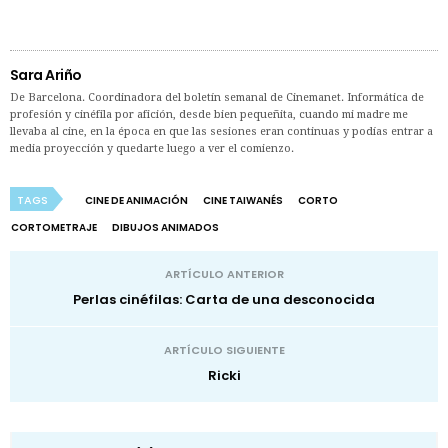
Sara Ariño
De Barcelona. Coordinadora del boletín semanal de Cinemanet. Informática de
profesión y cinéfila por afición, desde bien pequeñita, cuando mi madre me
llevaba al cine, en la época en que las sesiones eran continuas y podías entrar a
media proyección y quedarte luego a ver el comienzo.
TAGS
CINE DE ANIMACIÓN
CINE TAIWANÉS
CORTO
CORTOMETRAJE
DIBUJOS ANIMADOS
ARTÍCULO ANTERIOR
Perlas cinéfilas: Carta de una desconocida
ARTÍCULO SIGUIENTE
Ricki