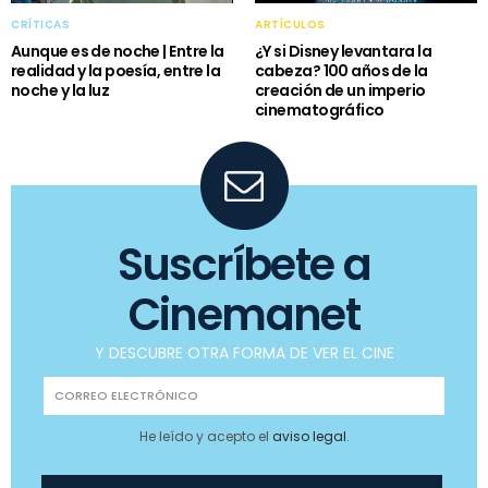
CRÍTICAS
ARTÍCULOS
Aunque es de noche | Entre la
¿Y si Disney levantara la
realidad y la poesía, entre la
cabeza? 100 años de la
noche y la luz
creación de un imperio
cinematográfico
Suscríbete a
Cinemanet
Y DESCUBRE OTRA FORMA DE VER EL CINE
He leído y acepto el
aviso legal
.