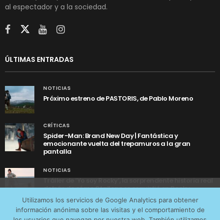
al espectador y a la sociedad.
ÚLTIMAS ENTRADAS
NOTICIAS
Próximo estreno de PASTORIS, de Pablo Moreno
CRÍTICAS
Spider-Man: Brand New Day | Fantástica y
emocionante vuelta del trepamuros a la gran
pantalla
NOTICIAS
Tráiler de ‘Yo soy Rocky’, la sorprendente historia real
detrás de cómo Stallone se convirtió en Rocky
Utilizamos cookies anónimas de terceros para analizar el
Utilizamos los servicios de Google Analytics para obtener
tráfico web que recibimos y conocer los servicios que
información anónima sobre las visitas y el comportamiento de
más os interesan. Puede cambiar las preferencias y
los usuarios que navegan por nuestra web. También utilizamos