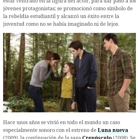
estar centrado en la figura del actor, para dar paso a los
jóvenes protagonistas; se promocionó como símbolo de
la rebeldía estudiantil y alcanzó un éxito entre la
juventud como no se había imaginado ni de lejos.
Hace unos años se vivió en todo el mundo un caso
especialmente sonoro con el estreno de
Luna nueva
(2009), la continuación de la saga
Crepúsculo
(2008). Se