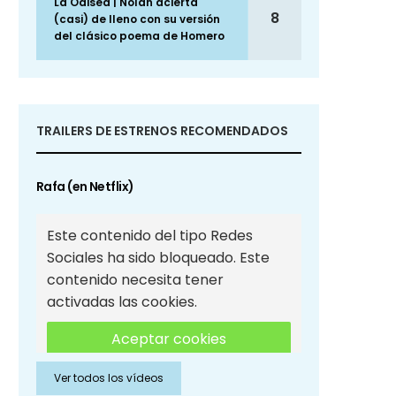
La Odisea | Nolan acierta
8
(casi) de lleno con su versión
del clásico poema de Homero
TRAILERS DE ESTRENOS RECOMENDADOS
Rafa (en Netflix)
Este contenido del tipo Redes
Sociales ha sido bloqueado. Este
contenido necesita tener
activadas las cookies.
Aceptar cookies
Ver todos los vídeos
Aceptar cookies de Redes
Sociales