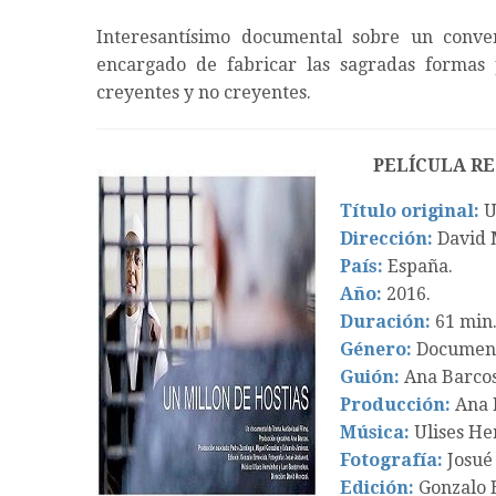
Interesantísimo documental sobre un conv
encargado de fabricar las sagradas formas 
creyentes y no creyentes.
PELÍCULA R
Título original:
U
Dirección:
David 
País:
España.
Año:
2016.
Duración:
61 min
Género:
Document
Guión:
Ana Barcos
Producción:
Ana 
Música:
Ulises He
Fotografía:
Josué
Edición:
Gonzalo 