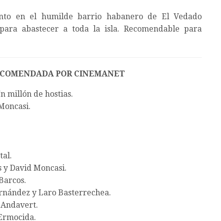
ento en el humilde barrio habanero de El Vedado
para abastecer a toda la isla. Recomendable para
ECOMENDADA POR CINEMANET
n millón de hostias.
Moncasi.
.
al.
 y David Moncasi.
Barcos.
rnández y Laro Basterrechea.
 Andavert.
Ermocida.