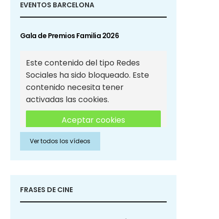
EVENTOS BARCELONA
Gala de Premios Familia 2026
Este contenido del tipo Redes
Sociales ha sido bloqueado. Este
contenido necesita tener
activadas las cookies.
Aceptar cookies
Ver todos los vídeos
Aceptar cookies de Redes
Sociales
FRASES DE CINE