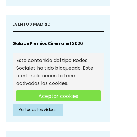
EVENTOS MADRID
Gala de Premios Cinemanet 2026
Este contenido del tipo Redes
Sociales ha sido bloqueado. Este
contenido necesita tener
activadas las cookies.
Aceptar cookies
Ver todos los vídeos
Aceptar cookies de Redes
Sociales