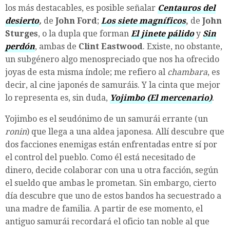
los más destacables, es posible señalar
Centauros del
desierto
,
de
John Ford
;
Los siete magníficos
,
de
John
Sturges
, o la dupla que forman
El jinete pálido
y
Sin
perdón
, ambas de
Clint Eastwood
. Existe, no obstante,
un subgénero algo menospreciado que nos ha ofrecido
joyas de esta misma índole; me refiero al
chambara
, es
decir, al cine japonés de samuráis. Y la cinta que mejor
lo representa es, sin duda,
Yojimbo (El mercenario)
.
Yojimbo es el seudónimo de un samurái errante (un
ronin
) que llega a una aldea japonesa. Allí descubre que
dos facciones enemigas están enfrentadas entre sí por
el control del pueblo. Como él está necesitado de
dinero, decide colaborar con una u otra facción, según
el sueldo que ambas le prometan. Sin embargo, cierto
día descubre que uno de estos bandos ha secuestrado a
una madre de familia. A partir de ese momento, el
antiguo samurái recordará el oficio tan noble al que