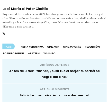
José María, el Pater Cinéfilo
Soy sacerdote desde el año 2009. Mis dos grandes aficiones son la lectura y el
cine. Siendo niño, mi ilusión consistía en cultivar estas dos, dedicando mi vida al
estudio y a la crítica cinematográfica, pero Dios me llevó por un derrotero
diferente y más dichoso.
TAGS
AKIRA KUROSAWA
CINE ASIA
CINE JAPONÉS
REDENCIÓN
TOSHIRO MIFUNE
WESTERN
YOJIMBO
ARTÍCULO ANTERIOR
Antes de Black Panther, ¿cuál fue el mejor superhéroe
negro del cine?
ARTÍCULO SIGUIENTE
Felicidad también rima con enfermedad