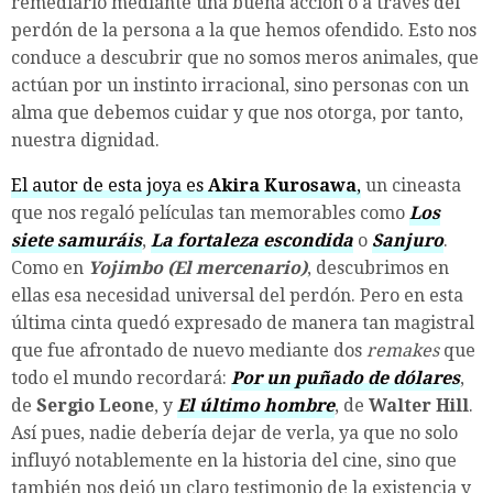
remediarlo mediante una buena acción o a través del
perdón de la persona a la que hemos ofendido. Esto nos
conduce a descubrir que no somos meros animales, que
actúan por un instinto irracional, sino personas con un
alma que debemos cuidar y que nos otorga, por tanto,
nuestra dignidad.
El autor de esta joya es
Akira Kurosawa
,
un cineasta
que nos regaló películas tan memorables como
Los
siete samuráis
,
La fortaleza escondida
o
Sanjuro
.
Como en
Yojimbo (El mercenario)
, descubrimos en
ellas esa necesidad universal del perdón. Pero en esta
última cinta quedó expresado de manera tan magistral
que fue afrontado de nuevo mediante dos
remakes
que
todo el mundo recordará:
Por un puñado de dólares
,
de
Sergio Leone
, y
El último hombre
, de
Walter Hill
.
Así pues, nadie debería dejar de verla, ya que no solo
influyó notablemente en la historia del cine, sino que
también nos dejó un claro testimonio de la existencia y