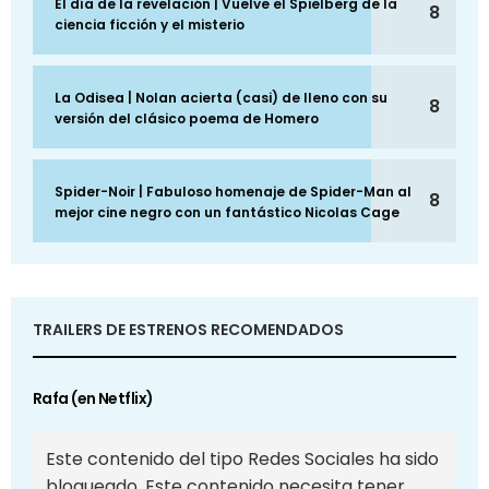
El día de la revelación | Vuelve el Spielberg de la
8
ciencia ficción y el misterio
La Odisea | Nolan acierta (casi) de lleno con su
8
versión del clásico poema de Homero
Spider-Noir | Fabuloso homenaje de Spider-Man al
8
mejor cine negro con un fantástico Nicolas Cage
TRAILERS DE ESTRENOS RECOMENDADOS
Rafa (en Netflix)
Este contenido del tipo Redes Sociales ha sido
bloqueado. Este contenido necesita tener