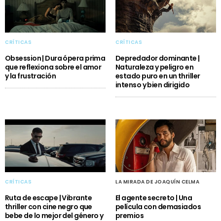
CRÍTICAS
CRÍTICAS
Obsession | Dura ópera prima
Depredador dominante |
que reflexiona sobre el amor
Naturaleza y peligro en
y la frustración
estado puro en un thriller
intenso y bien dirigido
CRÍTICAS
LA MIRADA DE JOAQUÍN CELMA
Ruta de escape | Vibrante
El agente secreto | Una
thriller con cine negro que
película con demasiados
bebe de lo mejor del género y
premios