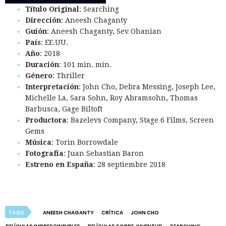
Título Original
: Searching
Dirección
: Aneesh Chaganty
Guión
: Aneesh Chaganty, Sev Ohanian
País
: EE.UU.
Año
: 2018
Duración
: 101 min. min.
Género
: Thriller
Interpretación
: John Cho, Debra Messing, Joseph Lee,
Michelle La, Sara Sohn, Roy Abramsohn, Thomas
Barbusca, Gage Biltoft
Productora
: Bazelevs Company, Stage 6 Films, Screen
Gems
Música
: Torin Borrowdale
Fotografía
: Juan Sebastian Baron
Estreno en España
: 28 septiembre 2018
TAGS
ANEESH CHAGANTY
CRÍTICA
JOHN CHO