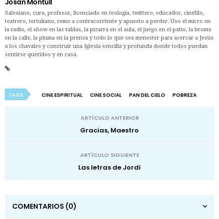
Josan Montull
Salesiano, cura, profesor, licenciado en teología, twittero, educador, cinéfilo,
teatrero, tertuliano, remo a contracorriente y apuesto a perder. Uso el micro en
la radio, el show en las tablas, la pizarra en el aula, el juego en el patio, la broma
en la calle, la pluma en la prensa y todo lo que sea menester para acercar a Jesús
a los chavales y construir una Iglesia sencilla y profunda donde todos puedan
sentirse queridos y en casa.
TAGS
CINE ESPIRITUAL
CINE SOCIAL
PAN DEL CIELO
POBREZA
ARTÍCULO ANTERIOR
Gracias, Maestro
ARTÍCULO SIGUIENTE
Las letras de Jordi
COMENTARIOS
(0)